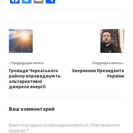
ce
wi
m
h
b
tt
ai
ar
o
er
l
e
o
k
« Предыдущая запись
Следующая запись »
Громади Черкаського
Звернення Президента
району впроваджують
України
альтернативні
джерела енергії
Ваш комментарий
Ваша e-mail адреса не оприлюднюватиметься.
Обов’язкові поля
позначені
*