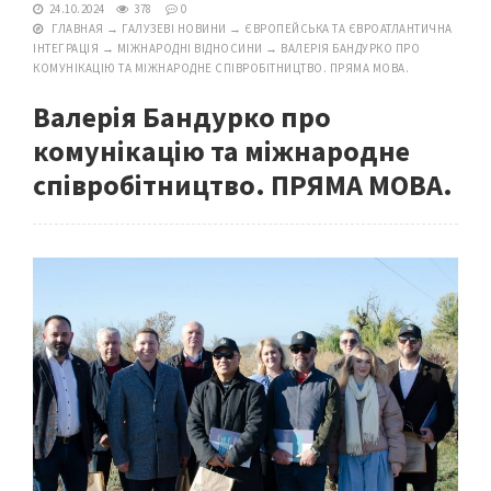
24.10.2024
378
0
ГЛАВНАЯ
→
ГАЛУЗЕВІ НОВИНИ
→
ЄВРОПЕЙСЬКА ТА ЄВРОАТЛАНТИЧНА
ІНТЕГРАЦІЯ
→
МІЖНАРОДНІ ВІДНОСИНИ
→
ВАЛЕРІЯ БАНДУРКО ПРО
КОМУНІКАЦІЮ ТА МІЖНАРОДНЕ СПІВРОБІТНИЦТВО. ПРЯМА МОВА.
Валерія Бандурко про
комунікацію та міжнародне
співробітництво. ПРЯМА МОВА.