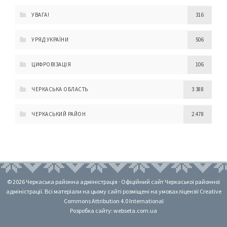
УВАГА!
316
УРЯД УКРАЇНИ
506
ЦИФРОВІЗАЦІЯ
106
ЧЕРКАСЬКА ОБЛАСТЬ
3 388
ЧЕРКАСЬКИЙ РАЙОН
2 478
© 2026 Черкаська районна адміністрація · Офіційний сайт Черкаської районної
адміністрації. Всі матеріали на цьому сайті розміщені на умовах ліцензії Creative
Commons Attribution 4.0 International
Розробка сайту: webseta.com.ua