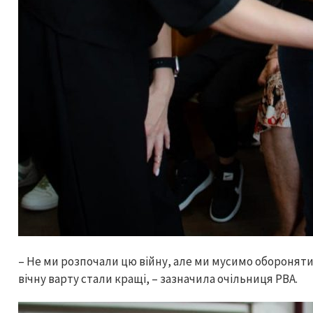
– Не ми розпочали цю війну, але ми мусимо оборонятис
вічну варту стали кращі, – зазначила очільниця РВА.