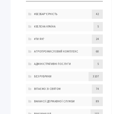
#БЕЗБАР'ЄРНІСТЬ
42
#ЗЕЛЕНА КРАЇНА
5
#ТИ ЯК?
24
АГРОПРОМИСЛОВИЙ КОМПЛЕКС
68
АДМІНІСТРАТИВНІ ПОСЛУГИ
5
БЕЗ РУБРИКИ
3 107
ВІТАЄМО ЗІ СВЯТОМ
74
ВАКАНСІЇ ДЕРЖАВНОЇ СЛУЖБИ
89
ВАКЦИНАЦІЯ
132