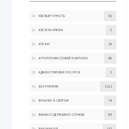
#БЕЗБАР'ЄРНІСТЬ
42
#ЗЕЛЕНА КРАЇНА
5
#ТИ ЯК?
24
АГРОПРОМИСЛОВИЙ КОМПЛЕКС
68
АДМІНІСТРАТИВНІ ПОСЛУГИ
5
БЕЗ РУБРИКИ
3 112
ВІТАЄМО ЗІ СВЯТОМ
74
ВАКАНСІЇ ДЕРЖАВНОЇ СЛУЖБИ
89
ВАКЦИНАЦІЯ
132