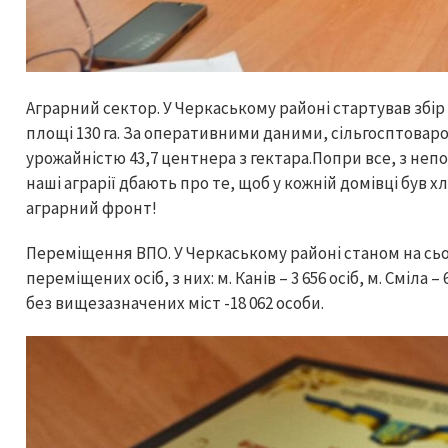
Аграрний сектор. У Черкаському районі стартував збі
площі 130 га. За оперативними даними, сільгосптова
урожайністю 43,7 центнера з гектара.Попри все, з не
наші аграрії дбають про те, щоб у кожній домівці був 
аграрний фронт!
Переміщення ВПО. У Черкаському районі станом на сьо
переміщених осіб, з них: м. Канів – 3 656 осіб, м. Сміла –
без вищезазначених міст -18 062 особи.