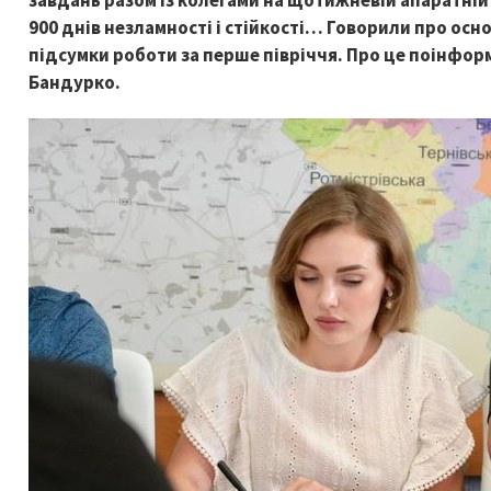
завдань разом із колегами на щотижневій апаратній 
900 днів незламності і стійкості… Говорили про осн
підсумки роботи за перше півріччя. Про це поінфор
Бандурко.