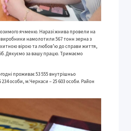
р озимого ячменю. Наразі жнива провели на
ровиробники намолотили 567 тонн зерна з
похитною вірою та любов’ю до справи життя,
хліб. Дякуємо за вашу працю. Тримаємо
годні проживає 53 555 внутрішньо
 6 234 особи, м.Черкаси – 25 603 особи. Район