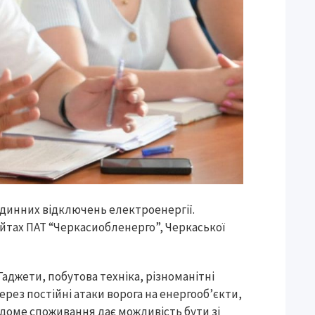
одинних відключень електроенергії.
йтах ПАТ “Черкасиобленерго”, Черкаської
 Гаджети, побутова техніка, різноманітні
рез постійні атаки ворога на енергооб’єкти,
ідоме споживання дає можливість бути зі