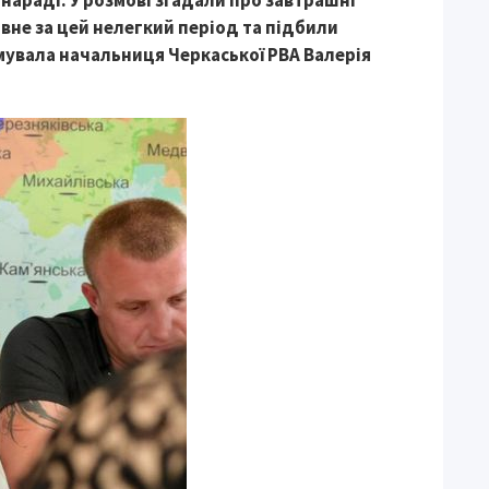
нараді. У розмові згадали про завтрашні
овне за цей нелегкий період та підбили
мувала начальниця Черкаської РВА Валерія