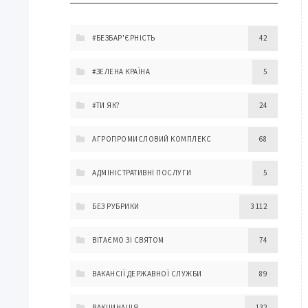
#БЕЗБАР'ЄРНІСТЬ
42
#ЗЕЛЕНА КРАЇНА
5
#ТИ ЯК?
24
АГРОПРОМИСЛОВИЙ КОМПЛЕКС
68
АДМІНІСТРАТИВНІ ПОСЛУГИ
5
БЕЗ РУБРИКИ
3 112
ВІТАЄМО ЗІ СВЯТОМ
74
ВАКАНСІЇ ДЕРЖАВНОЇ СЛУЖБИ
89
ВАКЦИНАЦІЯ
132