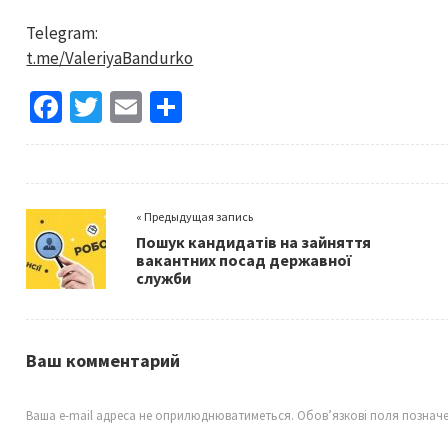
Telegram:
t.me/ValeriyaBandurko
Fa
T
E
S
ce
wi
m
h
b
tt
ai
ar
o
er
l
e
« Предыдущая запись
o
Пошук кандидатів на зайняття
k
вакантних посад державної
служби
Ваш комментарий
Ваша e-mail адреса не оприлюднюватиметься.
Обов’язкові поля познач