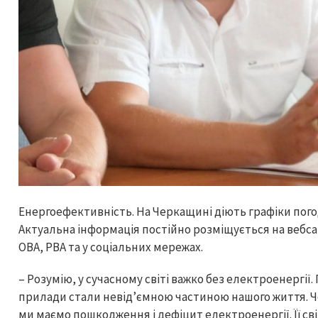
Енергоефективність. На Черкащині діють графіки пог
Актуальна інформація постійно розміщується на вебса
ОВА, РВА та у соціальних мережах.
– Розумію, у сучасному світі важко без електроенергії.
прилади стали невід’ємною частиною нашого життя. Че
ми маємо пошкодження і дефіцит електроенергії. Її св