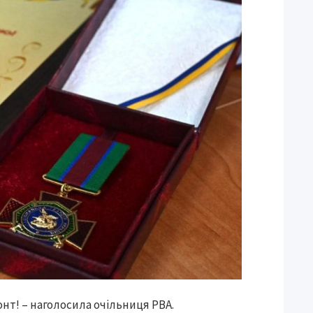
нт! – наголосила очільниця РВА.