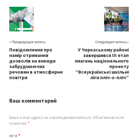
o
er
l
e
o
k
« Предыдущая запись
Следующая запись »
Повідомлення про
У Черкаському районі
намір отримання
завершився ІІІ етап
дозволів на викиди
змагань національного
забруднюючих
проекту
речовин в атмосферне
“Всеукраїнські шкільні
повітря
ліги пліч-о-пліч”
Ваш комментарий
Ваша e-mail адреса не оприлюднюватиметься.
Обов’язкові поля
позначені
*
Ім’я
*