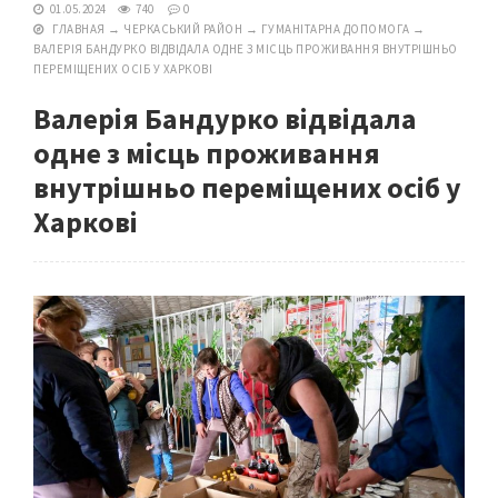
01.05.2024
740
0
ГЛАВНАЯ
→
ЧЕРКАСЬКИЙ РАЙОН
→
ГУМАНІТАРНА ДОПОМОГА
→
ВАЛЕРІЯ БАНДУРКО ВІДВІДАЛА ОДНЕ З МІСЦЬ ПРОЖИВАННЯ ВНУТРІШНЬО
ПЕРЕМІЩЕНИХ ОСІБ У ХАРКОВІ
Валерія Бандурко відвідала
одне з місць проживання
внутрішньо переміщених осіб у
Харкові