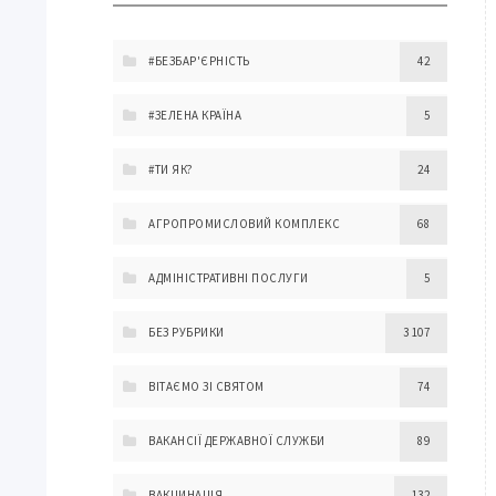
#БЕЗБАР'ЄРНІСТЬ
42
#ЗЕЛЕНА КРАЇНА
5
#ТИ ЯК?
24
АГРОПРОМИСЛОВИЙ КОМПЛЕКС
68
АДМІНІСТРАТИВНІ ПОСЛУГИ
5
БЕЗ РУБРИКИ
3 107
ВІТАЄМО ЗІ СВЯТОМ
74
ВАКАНСІЇ ДЕРЖАВНОЇ СЛУЖБИ
89
ВАКЦИНАЦІЯ
132