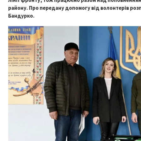
лінії фронту, тож працюємо разом над поповненням
району.
Про передану допомогу від волонтерів розп
Бандурко.