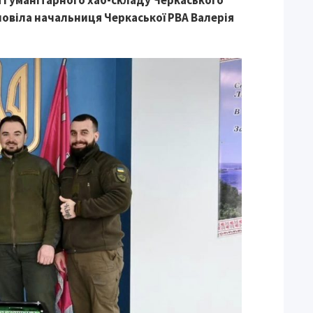
 гуманітарного хаб-складу Черкаського
овіла начальниця Черкаської РВА Валерія