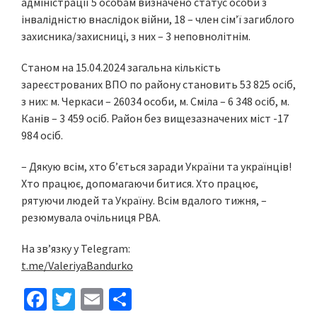
адміністрації 5 особам визначено статус особи з
інвалідністю внаслідок війни, 18 – член сім’ї загиблого
захисника/захисниці, з них – 3 неповнолітнім.
Станом на 15.04.2024 загальна кількість
зареєстрованих ВПО по району становить 53 825 осіб,
з них: м. Черкаси – 26034 особи, м. Сміла – 6 348 осіб, м.
Канів – 3 459 осіб. Район без вищезазначених міст -17
984 осіб.
– Дякую всім, хто б’ється заради України та українців!
Хто працює, допомагаючи битися. Хто працює,
рятуючи людей та Україну. Всім вдалого тижня, –
резюмувала очільниця РВА.
На зв’язку у Telegram:
t.me/ValeriyaBandurko
Fa
T
E
S