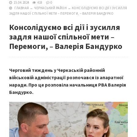
15.04.2024
418
0
ГЛАВНАЯ
→
ЧЕРКАСЬКИЙ РАЙОН
→
КОНСОЛІДУЄМО ВСІ ДІЇ І ЗУСИЛЛЯ
ЗАДЛЯ НАШОЇ СПІЛЬНОЇ МЕТИ – ПЕРЕМОГИ, – ВАЛЕРІЯ БАНДУРКО
Консолідуємо всі дії і зусилля
задля нашої спільної мети –
Перемоги, – Валерія Бандурко
Черговий тиждень у Черкаській районній
військовій адміністрації розпочався із апаратної
наради. Про це розповіла начальниця РВА Валерія
Бандурко.