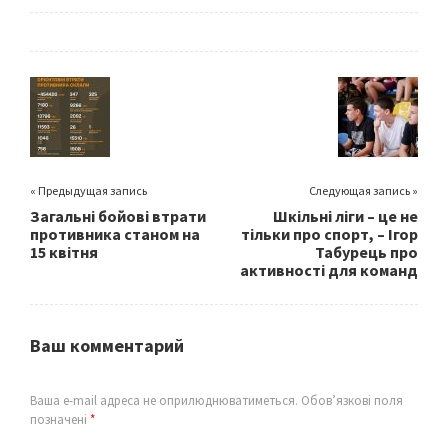
ce
wi
m
h
b
tt
ai
ar
o
er
l
e
o
k
« Предыдущая запись
Следующая запись »
Загальні бойові втрати
Шкільні ліги – це не
противника станом на
тільки про спорт, – Ігор
15 квітня
Табурець про
активності для команд
Ваш комментарий
Ваша e-mail адреса не оприлюднюватиметься.
Обов’язкові поля
позначені
*