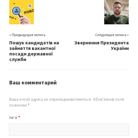
o
k
« Предыдущая запись
Следующая запись »
Пошук кандидатів на
Звернення Президента
зайняття вакантної
України
посади державної
служби
Ваш комментарий
Ваша e-mail адреса не оприлюднюватиметься.
Обов’язкові поля
позначені
*
Ім’я
*