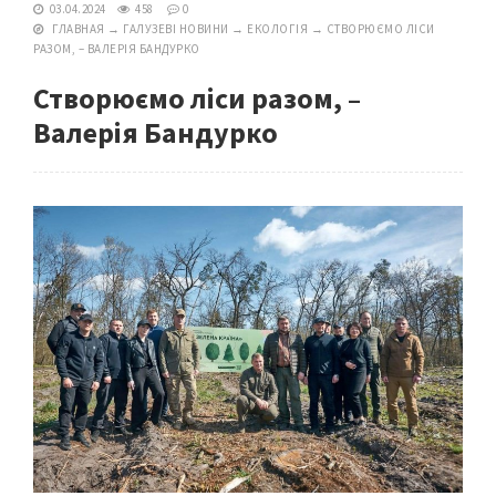
03.04.2024
458
0
ГЛАВНАЯ
→
ГАЛУЗЕВІ НОВИНИ
→
ЕКОЛОГІЯ
→
СТВОРЮЄМО ЛІСИ
РАЗОМ, – ВАЛЕРІЯ БАНДУРКО
Створюємо ліси разом, –
Валерія Бандурко