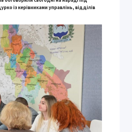
ь обговорили сьогодні на нараді під
урко із керівниками управлінь, відділів