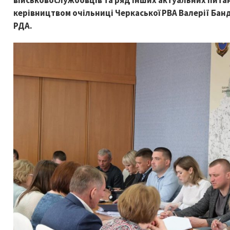
військовослужбовців та ряд інших актуальних питан
керівництвом очільниці Черкаської РВА Валерії Банд
РДА.