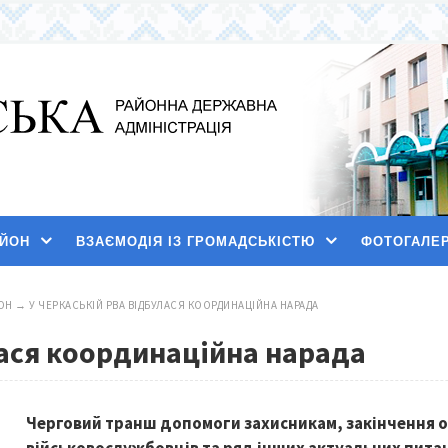
АЙОН
ВЗАЄМОДІЯ ІЗ ГРОМАДСЬКІСТЮ
ФОТОГАЛЕ
ОН
→
У ЧЕРКАСЬКІЙ РВА ВІДБУЛАСЯ КООРДИНАЦІЙНА НАРАДА
лася координаційна нарада
Черговий транш допомоги захисникам, закінчення о