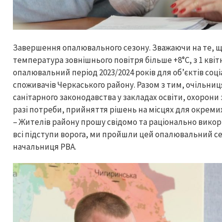
Завершення опалювального сезону. Зважаючи на те, щ
температура зовнішнього повітря більше +8°С, з 1 кв
опалювальний період 2023/2024 років для об’єктів соц
споживачів Черкаського району. Разом з тим, очільни
санітарного законодавства у закладах освіти, охорони 
разі потреби, прийняття рішень на місцях для окремих
– Жителів району прошу свідомо та раціонально вико
всі підступи ворога, ми пройшли цей опалювальний се
начальниця РВА.