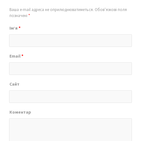
Ваша e-mail адреса не оприлюднюватиметься.
Обов’язкові поля
позначені
*
Ім’я
*
Email
*
Сайт
Коментар