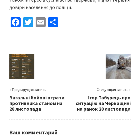
довіри населення до поліції.
Fa
T
E
S
ce
wi
m
h
b
tt
ai
ar
o
er
l
e
o
k
« Предыдущая запись
Следующая запись »
Загальні бойові втрати
Ігор Табурець про
противника станом на
ситуацію на Черкащині
28 листопада
на ранок 28 листопада
Ваш комментарий