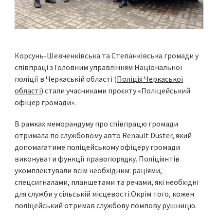
Корсунь-Шевченківська та Степанківська громади у
співпраці з Головним управлінням Національної
поліції в Черкаській області (
Поліція Черкаської
області
) стали учасниками проєкту «Поліцейський
офіцер громади».
В рамках меморандуму про співпрацю громади
отримала по службовому авто Renault Duster, який
допомагатиме поліцейському офіцеру громади
виконувати функції правопорядку. Поліціянтів
укомплектували всім необхідним: раціями,
спецсигналами, планшетами та речами, які необхідні
для служби у сільській місцевості.Окрім того, кожен
поліцейський отримав службову помпову рушницю.