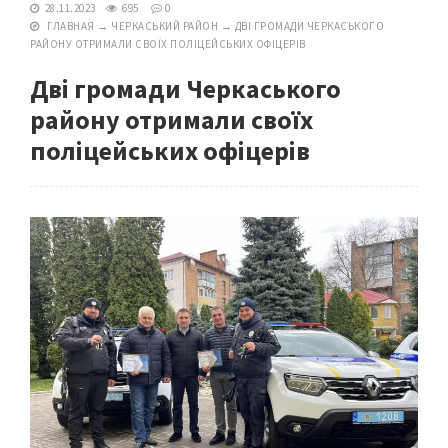
28.11.2023
695
0
ГЛАВНАЯ
→
ЧЕРКАСЬКИЙ РАЙОН
→
ДВІ ГРОМАДИ ЧЕРКАСЬКОГО
РАЙОНУ ОТРИМАЛИ СВОЇХ ПОЛІЦЕЙСЬКИХ ОФІЦЕРІВ
Дві громади Черкаського
району отримали своїх
поліцейських офіцерів