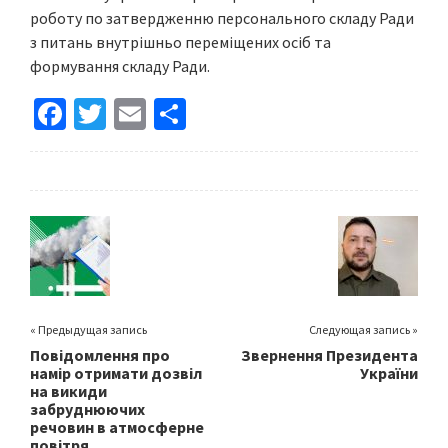
роботу по затвердженню персонального складу Ради
з питань внутрішньо переміщених осіб та
формування складу Ради.
Fa
T
E
S
ce
wi
m
h
b
tt
ai
ar
o
er
l
e
o
k
« Предыдущая запись
Следующая запись »
Повідомлення про
Звернення Президента
намір отримати дозвіл
України
на викиди
забруднюючих
речовин в атмосферне
повітря