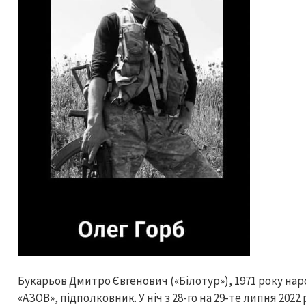
Букарьов Дмитро Євгенович («Білотур»), 1971 року н
«АЗОВ», підполковник. У ніч з 28-го на 29-те липня 20