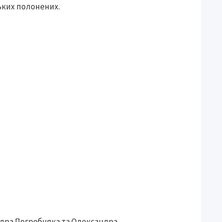
ьких полонених.
ндра Погребняка та Олександра