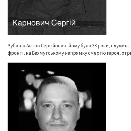
Зубинін Антон Сергійович, йому було 33 роки, служив 
фронті, на Бахмутському напрямку смертю героя, отр