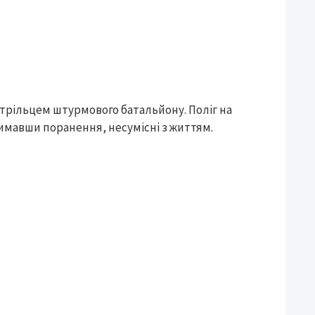
стрільцем штурмового батальйону. Поліг на
имавши поранення, несумісні з життям.