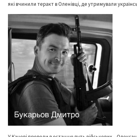
які вчинили теракт в Оленівці, де утримували українс
У Каневі провели в останню путь військових – Олекса