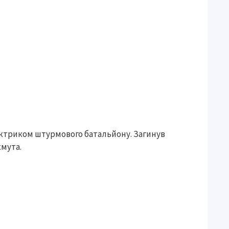
лектриком штурмового батальйону. Загинув
хмута.