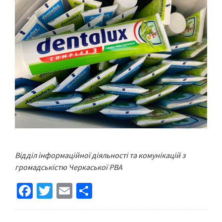
Відділ інформаційної діяльності та комунікацій з
громадськістю Черкаської РВА
Fa
T
E
S
ce
wi
m
h