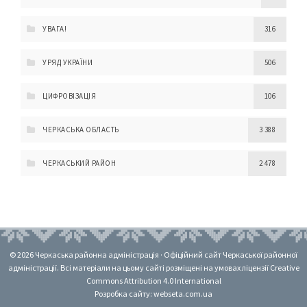
УВАГА!
316
УРЯД УКРАЇНИ
506
ЦИФРОВІЗАЦІЯ
106
ЧЕРКАСЬКА ОБЛАСТЬ
3 388
ЧЕРКАСЬКИЙ РАЙОН
2 478
© 2026 Черкаська районна адміністрація · Офіційний сайт Черкаської районної
адміністрації. Всі матеріали на цьому сайті розміщені на умовах ліцензії Creative
Commons Attribution 4.0 International
Розробка сайту: webseta.com.ua