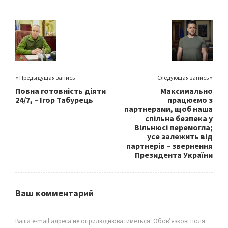
b
tt
ai
ar
o
er
l
e
o
k
« Предыдущая запись
Следующая запись »
Повна готовність діяти
Максимально
24/7, – Ігор Табурець
працюємо з
партнерами, щоб наша
спільна безпека у
Вільнюсі перемогла;
усе залежить від
партнерів – звернення
Президента України
Ваш комментарий
Ваша e-mail адреса не оприлюднюватиметься.
Обов’язкові поля