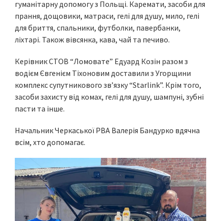
гуманітарну допомогу з Польщі. Каремати, засоби для
прання, дощовики, матраси, гелі для душу, мило, гелі
для бриття, спальники, футболки, павербанки,
ліхтарі. Також вівсянка, кава, чай та печиво.
Керівник СТОВ “Ломовате” Едуард Козін разом з
водієм Євгенієм Тіхоновим доставили з Угорщини
комплекс супутникового зв’язку “Starlink”. Крім того,
засоби захисту від комах, гелі для душу, шампуні, зубні
пасти та інше.
Начальник Черкаської РВА Валерія Бандурко вдячна
всім, хто допомагає.