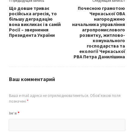
« Предыдущая запись
Следующая запись »
Що довше триває
Почесною грамотою
російська агресія, то
Черкаської ОВА
більшу деградацію
нагороджено
вона викликає і в самій
начальника управління
Росії – звернення
агропромислового
Президента України
розвитку, житлово-
комунального
господарства та
екології Черкаської
РВА Петра Данилішина
Ваш комментарий
Ваша e-mail адреса не оприлюднюватиметься.
Обов’язкові поля
позначені
*
Ім’я
*