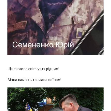
Щирі слова співчуття рідним!
Вічна пам’ять та слава воїнам!