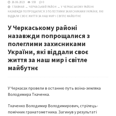
26.06.2023
559
0
ГЛАВНАЯ
→
ЧЕРКАСЬКИЙ РАЙОН
→
У ЧЕРКАСЬКОМУ РАЙОНІ
НАЗАВЖДИ ПОПРОЩАЛИСЯ З ПОЛЕГЛИМИ ЗАХИСНИКАМИ УКРАЇНИ, ЯКІ
ВІДДАЛИ СВОЄ ЖИТТЯ ЗА НАШ МИР І СВІТЛЕ МАЙБУТНЄ
У Черкаському районі
назавжди попрощалися з
полеглими захисниками
України, які віддали своє
життя за наш мир і світле
майбутнє
У Черкасах провели в останню путь воїна-земляка
Володимира Ткаченка.
Ткаченко Володимир Володимирович, стрілець-
помічник гранатометника. Загинув у результаті