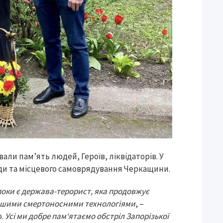
ли пам’ять людей, Героїв, ліквідаторів. У
ади та місцевого самоврядування Черкащини.
опоки є держава-терорист, яка продовжує
ншими смертоносними технологіями
, –
о.
Усі ми добре пам‘ятаємо обстріл Запорізької