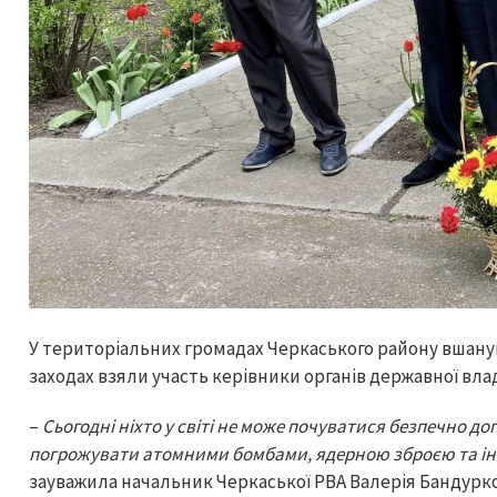
У територіальних громадах Черкаського району вшанува
заходах взяли участь керівники органів державної вл
–
Сьогодні ніхто у світі не може почуватися безпечно д
погрожувати атомними бомбами, ядерною зброєю та і
зауважила начальник Черкаської РВА Валерія Бандурк