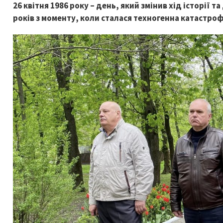
26 квітня 1986 року – день, який змінив хід історії т
років з моменту, коли сталася техногенна катастро