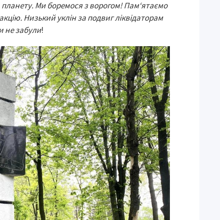
ю планету. Ми боремося з ворогом! Пам‘ятаємо
кцію. Низький уклін за подвиг ліквідаторам
Ми не забули
!