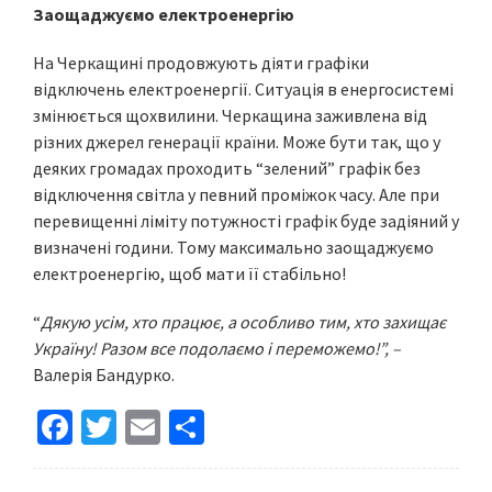
Заощаджуємо електроенергію
На Черкащині продовжують діяти графіки
відключень електроенергії. Ситуація в енергосистемі
змінюється щохвилини. Черкащина заживлена від
різних джерел генерації країни. Може бути так, що у
деяких громадах проходить “зелений” графік без
відключення світла у певний проміжок часу. Але при
перевищенні ліміту потужності графік буде задіяний у
визначені години. Тому максимально заощаджуємо
електроенергію, щоб мати її стабільно!
“
Дякую усім, хто працює, а особливо тим, хто захищає
Україну! Разом все подолаємо і переможемо!”, –
Валерія Бандурко.
Fa
T
E
S
ce
wi
m
h