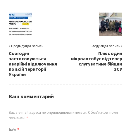
b
tt
ai
ar
o
er
l
e
o
k
« Предыдущая запись
Следующая запись »
Сьогодні
Плюс один
застосовуються
мікроавтобус відтепер
аварійні відключення
слугуватиме бійцям
по всій території
ЗСУ
України
Ваш комментарий
Ваша e-mail адреса не оприлюднюватиметься.
Обов’язкові поля
позначені
*
Ім’я
*