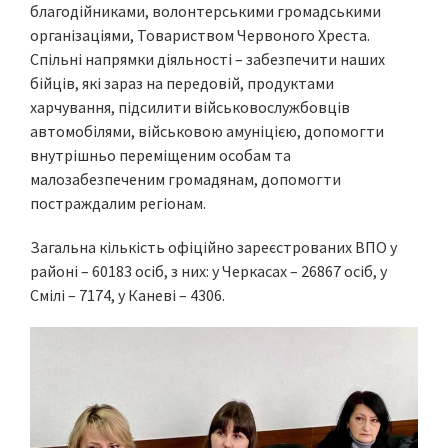
благодійниками, волонтерськими громадськими
організаціями, Товариством Червоного Хреста.
Спільні напрямки діяльності – забезпечити наших
бійців, які зараз на передовій, продуктами
харчування, підсилити військовослужбовців
автомобілями, військовою амуніцією, допомогти
внутрішньо переміщеним особам та
малозабезпеченим громадянам, допомогти
постраждалим регіонам.
Загальна кількість офіційно зареєстрованих ВПО у
районі – 60183 осіб, з них: у Черкасах – 26867 осіб, у
Смілі – 7174, у Каневі – 4306.