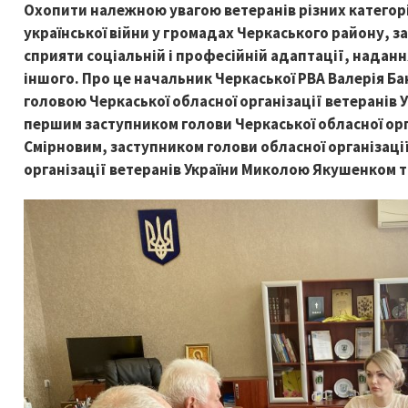
Охопити належною увагою ветеранів різних категорі
української війни у громадах Черкаського району, 
сприяти соціальній і професійній адаптації, наданн
іншого. Про це начальник Черкаської РВА Валерія Б
головою Черкаської обласної організації ветеранів
першим заступником голови Черкаської обласної орг
Смірновим, заступником голови обласної організації
організації ветеранів України Миколою Якушенком 