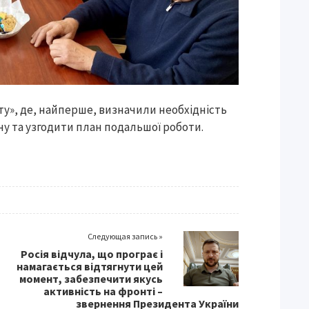
у», де, найперше, визначили необхідність
ну та узгодити план подальшої роботи.
Следующая запись »
Росія відчула, що програє і
намагається відтягнути цей
момент, забезпечити якусь
активність на фронті –
звернення Президента України