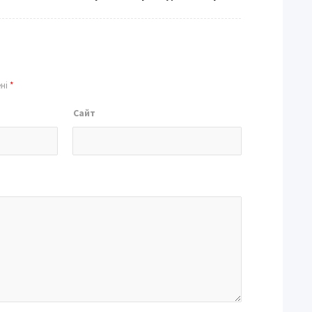
ені
*
Сайт