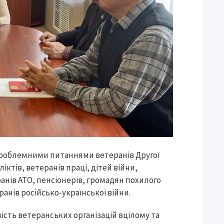
 проблемними питаннями ветеранів Другої
іктів, ветеранів праці, дітей війни,
еранів АТО, пенсіонерів, громадян похилого
ранів російсько-української війни.
сть ветеранських організацій вцілому та