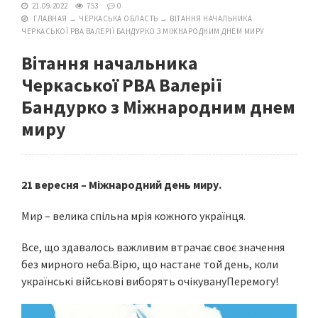
21.09.2022
753
0
ГЛАВНАЯ
→
ЧЕРКАСЬКА ОБЛАСТЬ
→
ВІТАННЯ НАЧАЛЬНИКА
ЧЕРКАСЬКОЇ РВА ВАЛЕРІЇ БАНДУРКО З МІЖНАРОДНИМ ДНЕМ МИРУ
Вітання начальника
Черкаської РВА Валерії
Бандурко з Міжнародним днем
миру
21 вересня – Міжнародний день миру.
Мир – велика спільна мрія кожного українця.
Все, що здавалось важливим втрачає своє значення
без мирного неба.Вірю, що настане той день, коли
українські військові виборять очікувануПеремогу!