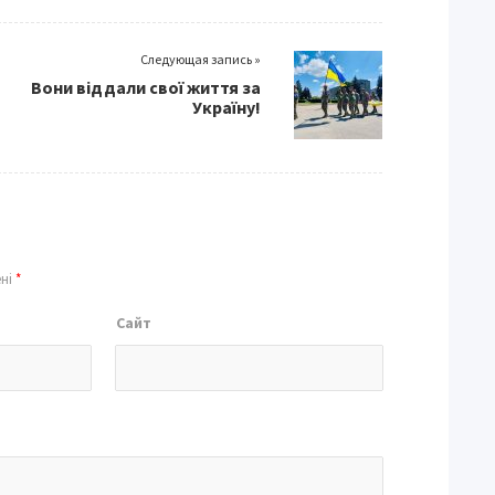
Следующая запись »
Вони віддали свої життя за
Україну!
ені
*
Сайт