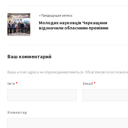
b
tt
ai
ar
o
er
l
e
« Предыдущая запись
o
Молодих науковців Черкащини
k
відзначили обласними преміями
Ваш комментарий
Ваша e-mail адреса не оприлюднюватиметься.
Обов’язкові поля познач
Ім’я
*
Email
*
Коментар