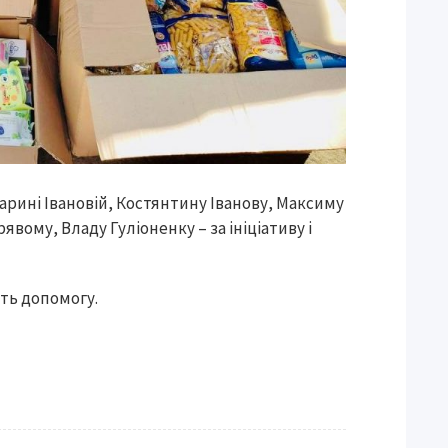
арині Івановій, Костянтину Іванову, Максиму
вому, Владу Гуліоненку – за ініціативу і
ть допомогу.