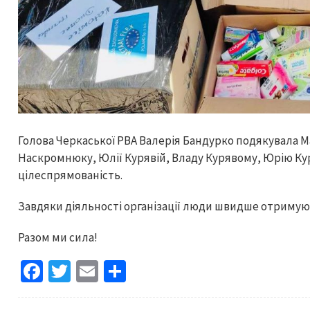
Голова Черкаської РВА Валерія Бандурко подякувала М
Наскромнюку, Юлії Курявій, Владу Курявому, Юрію Куря
цілеспрямованість.
Завдяки діяльності організації люди швидше отримую
Разом ми сила!
Fa
T
E
S
ce
wi
m
h