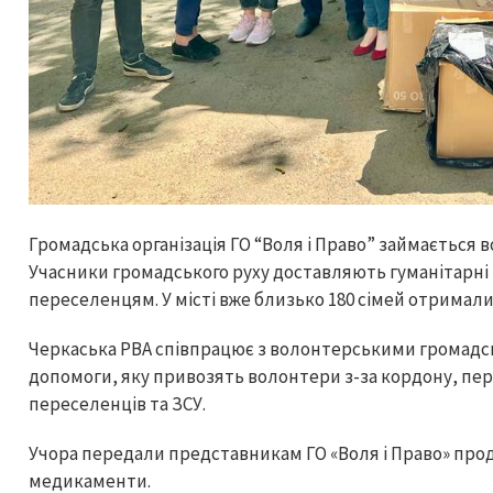
Громадська організація ГО “Воля і Право” займається в
Учасники громадського руху доставляють гуманітарні 
переселенцям. У місті вже близько 180 сімей отримали 
Черкаська РВА співпрацює з волонтерськими громадс
допомоги, яку привозять волонтери з-за кордону, пер
переселенців та ЗСУ.
Учора передали представникам ГО «Воля і Право» проду
медикаменти.