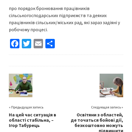
про порядок бронювання працівників
сільськогосподарських підприємств та деяких
працівників сільських/міських рад, які зараз задіяні у
робочому процесі.
Fa
T
E
S
ce
wi
m
h
b
tt
ai
ar
o
er
l
e
o
k
« Предыдущая запись
Следующая запись »
На цей час ситуація в
Освітяни з областей,
області стабільна, –
де точаться бойові дії,
Ігор Табурець
безкоштовно можуть
підвищити