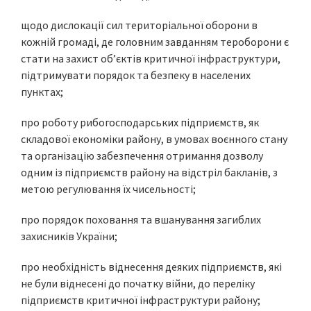
щодо дислокації сил територіальної оборони в
кожній громаді, де головним завданням тероборони є
стати на захист об’єктів критичної інфраструктури,
підтримувати порядок та безпеку в населених
пунктах;
про роботу рибогосподарських підприємств, як
складової економіки району, в умовах воєнного стану
та організацію забезпечення отримання дозволу
одним із підприємств району на відстріл бакланів, з
метою регулювання їх чисельності;
про порядок поховання та вшанування загиблих
захисників України;
про необхідність віднесення деяких підприємств, які
не були віднесені до початку війни, до переліку
підприємств критичної інфраструктури району;