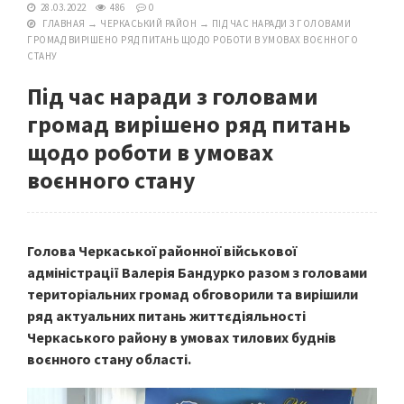
28.03.2022
486
0
ГЛАВНАЯ
→
ЧЕРКАСЬКИЙ РАЙОН
→
ПІД ЧАС НАРАДИ З ГОЛОВАМИ
ГРОМАД ВИРІШЕНО РЯД ПИТАНЬ ЩОДО РОБОТИ В УМОВАХ ВОЄННОГО
СТАНУ
Під час наради з головами
громад вирішено ряд питань
щодо роботи в умовах
воєнного стану
Голова Черкаської районної військової
адміністрації Валерія Бандурко разом з головами
територіальних громад обговорили та вирішили
ряд актуальних питань життєдіяльності
Черкаського району в умовах тилових буднів
воєнного стану області.