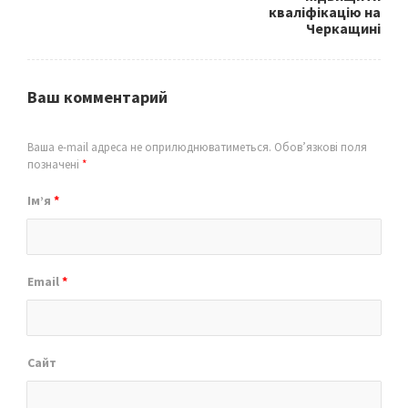
кваліфікацію на
Черкащині
Ваш комментарий
Ваша e-mail адреса не оприлюднюватиметься.
Обов’язкові поля
позначені
*
Ім’я
*
Email
*
Сайт