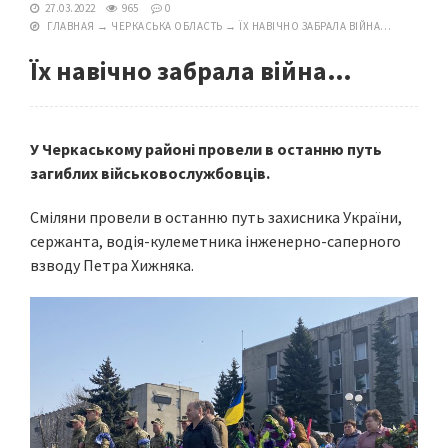
27.03.2022
965
0
ГЛАВНАЯ
→
ЧЕРКАСЬКА ОБЛАСТЬ
→
ЇХ НАВІЧНО ЗАБРАЛА ВІЙНА…
Їх навічно забрала війна…
У Черкаському районі провели в останню путь
загиблих військовослужбовців.
Сміляни провели в останню путь захисника України,
сержанта, водія-кулеметника інженерно-саперного
взводу Петра Хижняка.