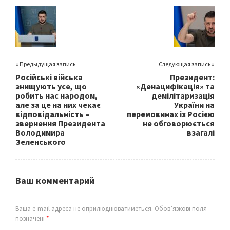
o
er
l
e
o
k
« Предыдущая запись
Следующая запись »
Російські війська
Президент:
знищують усе, що
«Денацифікація» та
робить нас народом,
демілітаризація
але за це на них чекає
України на
відповідальність –
перемовинах із Росією
звернення Президента
не обговорюється
Володимира
взагалі
Зеленського
Ваш комментарий
Ваша e-mail адреса не оприлюднюватиметься.
Обов’язкові поля
позначені
*