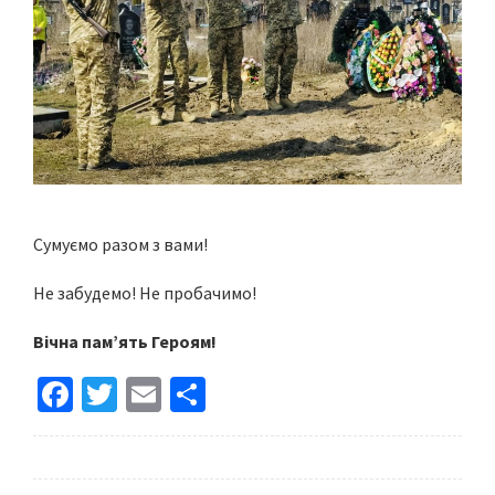
Сумуємо разом з вами!
Не забудемо! Не пробачимо!
Вічна пам’ять Героям!
Fa
T
E
S
ce
wi
m
h
b
tt
ai
ar