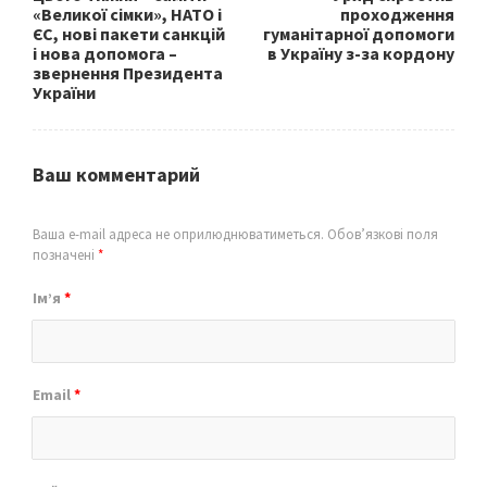
«Великої сімки», НАТО і
проходження
ЄС, нові пакети санкцій
гуманітарної допомоги
і нова допомога –
в Україну з-за кордону
звернення Президента
України
Ваш комментарий
Ваша e-mail адреса не оприлюднюватиметься.
Обов’язкові поля
позначені
*
Ім’я
*
Email
*