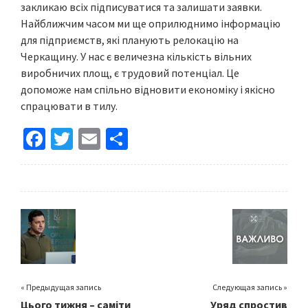
закликаю всіх підписуватися та залишати заявки.
Найближчим часом ми ще оприлюднимо інформацію
для підприємств, які планують релокацію на
Черкащину. У нас є величезна кількість вільних
виробничих площ, є трудовий потенціал. Це
допоможе нам спільно відновити економіку і якісно
спрацювати в тилу.
Fa
T
E
S
ce
wi
m
h
b
tt
ai
ar
o
er
l
e
o
k
« Предыдущая запись
Следующая запись »
Цього тижня – саміти
Уряд спростив