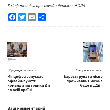
За інформацією пресслужби Черкаської ОДА
Fa
T
E
S
ce
wi
m
h
b
tt
ai
ar
o
er
l
e
o
k
« Предыдущая запись
Следующая запись »
Мінцифра запускає
Зареєструвати місце
офлайн-пункти
проживання можна
команди підтримки Дії
буде в „Дії“
по всій країні
Ваш комментарий