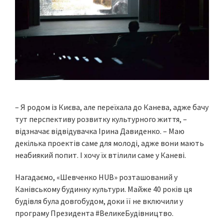
– Я родом із Києва, але переїхала до Канева, адже бачу
тут перспективу розвитку культурного життя, –
відзначає відвідувачка Ірина Давиденко. – Маю
декілька проектів саме для молоді, адже вони мають
неабиякий попит. І хочу їх втілили саме у Каневі.
Нагадаємо, «Шевченко HUB» розташований у
Канівському будинку культури. Майже 40 років ця
будівля була довгобудом, доки її не включили у
програму Президента #ВеликеБудівництво.