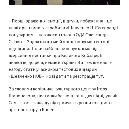
– Перші враження, емоції, відгуки, побажання – це
наші орієнтири, як зробити «Шевченко HUB» справді
популярним, – наголосив голова ОДА Олександр
Скічко. – Задля цього ми й організовуємо тестові
відвідини. Поки найбільше «вау» маємо від
імерсивної виставки про Великого Кобзаря. Її
аналогів, до речі, немає в Україні. Ви теж ще маєте
нагоду стати учасником тестових відвідин
«Шевченко HUB». Нові дати та реєстрація
тут
.
За словами керівника культурного центру Ігоря
Шаповалова, виставки безкоштовні для відвідувачів.
Самі ж гості закладу підтримують розвиток цього
арт-простору в Каневі.