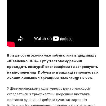
Більше сотні охочих уже побували на відвідинах у
«Шевченко HUB». Тут у тестовому режимі
проводять екскурсії експозиціями та запрошують
на кіноперегляд. Побувати в закладі запрошує всіх
охочих очільник Черкащини Олександр Скічко.
У Шевченківському культурному центрі екскурсія
складається із трьох частин: імерсивна виставка,
виставка рушників і добірка сучасних картин із
Кобзарем. На завершення пропонують до перегляду