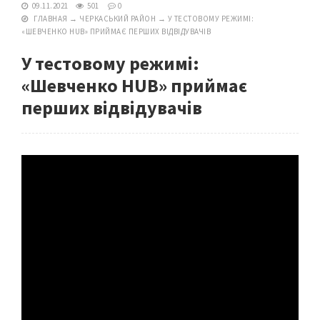
09.11.2021
501
0
ГЛАВНАЯ
→
ЧЕРКАСЬКИЙ РАЙОН
→
У ТЕСТОВОМУ РЕЖИМІ:
«ШЕВЧЕНКО HUB» ПРИЙМАЄ ПЕРШИХ ВІДВІДУВАЧІВ
У тестовому режимі:
«Шевченко HUB» приймає
перших відвідувачів