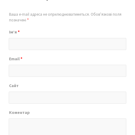
Ваша e-mail адреса не оприлюднюватиметься.
Обов’язкові поля
позначені
*
Ім’я
*
Email
*
Сайт
Коментар