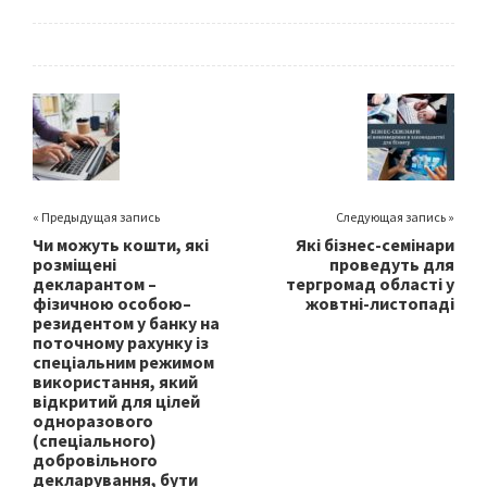
ce
wi
m
h
b
tt
ai
ar
o
er
l
e
o
k
« Предыдущая запись
Следующая запись »
Чи можуть кошти, які
Які бізнес-семінари
розміщені
проведуть для
декларантом –
тергромад області у
фізичною особою–
жовтні-листопаді
резидентом у банку на
поточному рахунку із
спеціальним режимом
використання, який
відкритий для цілей
одноразового
(спеціального)
добровільного
декларування, бути