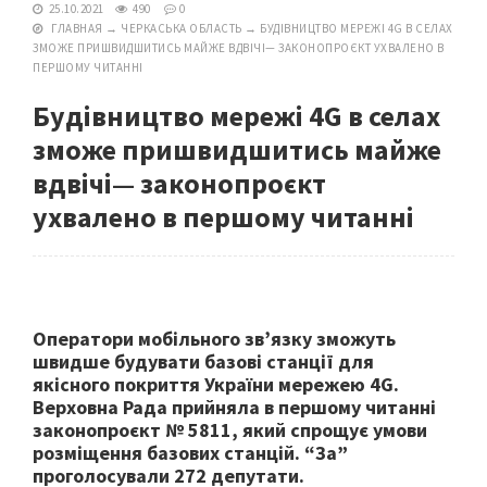
25.10.2021
490
0
ГЛАВНАЯ
→
ЧЕРКАСЬКА ОБЛАСТЬ
→
БУДІВНИЦТВО МЕРЕЖІ 4G В СЕЛАХ
ЗМОЖЕ ПРИШВИДШИТИСЬ МАЙЖЕ ВДВІЧІ— ЗАКОНОПРОЄКТ УХВАЛЕНО В
ПЕРШОМУ ЧИТАННІ
Будівництво мережі 4G в селах
зможе пришвидшитись майже
вдвічі— законопроєкт
ухвалено в першому читанні
Оператори мобільного зв’язку зможуть
швидше будувати базові станції для
якісного покриття України мережею 4G.
Верховна Рада прийняла в першому читанні
законопроєкт № 5811, який спрощує умови
розміщення базових станцій. “За”
проголосували 272 депутати.