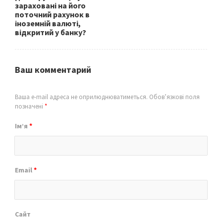
зараховані на його
поточний рахунок в
іноземній валюті,
відкритий у банку?
Ваш комментарий
Ваша e-mail адреса не оприлюднюватиметься.
Обов’язкові поля
позначені
*
Ім’я
*
Email
*
Сайт