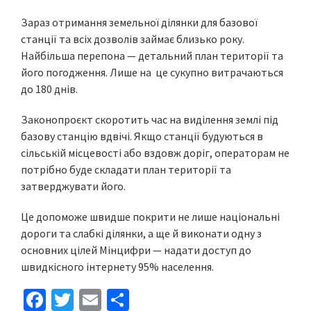
Зараз отримання земельної ділянки для базової
станції та всіх дозволів займає близько року.
Найбільша перепона — детальний план території та
його погодження. Лише на це сукупно витрачаються
до 180 днів.
Законопроєкт скоротить час на виділення землі під
базову станцію вдвічі. Якщо станції будуються в
сільській місцевості або вздовж доріг, операторам не
потрібно буде складати план території та
затверджувати його.
Це допоможе швидше покрити не лише національні
дороги та слабкі ділянки, а ще й виконати одну з
основних цілей Мінцифри — надати доступ до
швидкісного інтернету 95% населення.
Fa
T
E
S