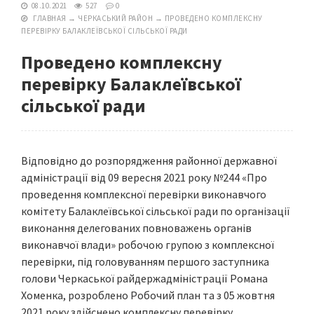
08.10.2021
527
0
ГЛАВНАЯ
→
ЧЕРКАСЬКИЙ РАЙОН
→
ПРОВЕДЕНО КОМПЛЕКСНУ
ПЕРЕВІРКУ БАЛАКЛЕЇВСЬКОЇ СІЛЬСЬКОЇ РАДИ
Проведено комплексну
перевірку Балаклеївської
сільської ради
Відповідно до розпорядження районної державної
адміністрації від 09 вересня 2021 року №244 «Про
проведення комплексної перевірки виконавчого
комітету Балаклеївської сільської ради по організації
виконання делегованих повноважень органів
виконавчої влади» робочою групою з комплексної
перевірки, під головуванням першого заступника
голови Черкаської райдержадміністрації Романа
Хоменка, розроблено Робочий план та з 05 жовтня
2021 року здійснено комплексну перевірку