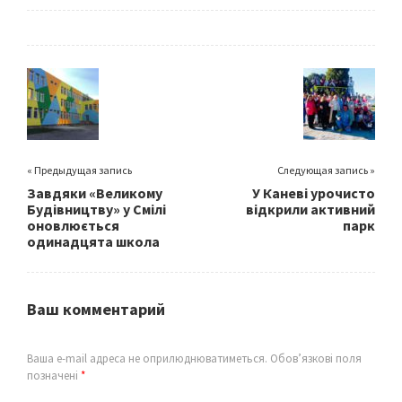
ce
wi
m
h
b
tt
ai
ar
o
er
l
e
o
k
« Предыдущая запись
Следующая запись »
Завдяки «Великому
У Каневі урочисто
Будівництву» у Смілі
відкрили активний
оновлюється
парк
одинадцята школа
Ваш комментарий
Ваша e-mail адреса не оприлюднюватиметься.
Обов’язкові поля
позначені
*