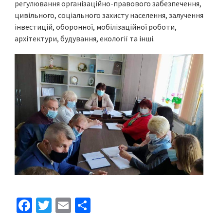
регулювання організаційно-правового забезпечення,
цивільного, соціального захисту населення, залучення
інвестицій, оборонної, мобілізаційної роботи,
архітектури, будування, екології та інші.
Fa
T
E
S