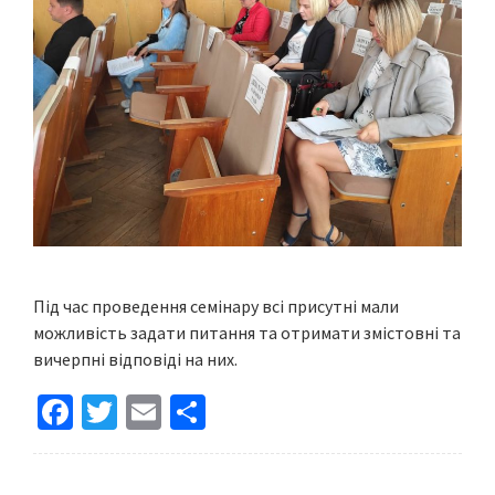
Під час проведення семінару всі присутні мали
можливість задати питання та отримати змістовні та
вичерпні відповіді на них.
Fa
T
E
S
ce
wi
m
h
b
tt
ai
ar