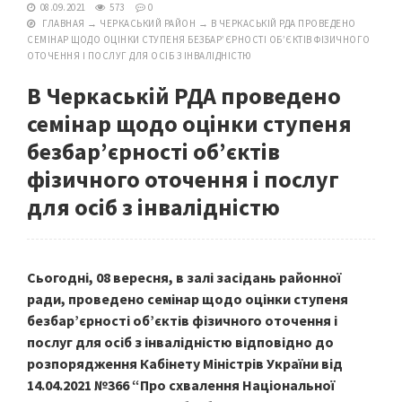
08.09.2021
573
0
ГЛАВНАЯ
→
ЧЕРКАСЬКИЙ РАЙОН
→
В ЧЕРКАСЬКІЙ РДА ПРОВЕДЕНО
СЕМІНАР ЩОДО ОЦІНКИ СТУПЕНЯ БЕЗБАРʼЄРНОСТІ ОБʼЄКТІВ ФІЗИЧНОГО
ОТОЧЕННЯ І ПОСЛУГ ДЛЯ ОСІБ З ІНВАЛІДНІСТЮ
В Черкаській РДА проведено
семінар щодо оцінки ступеня
безбарʼєрності обʼєктів
фізичного оточення і послуг
для осіб з інвалідністю
Сьогодні, 08 вересня, в залі засідань районної
ради, проведено семінар щодо оцінки ступеня
безбарʼєрності обʼєктів фізичного оточення і
послуг для осіб з інвалідністю відповідно до
розпорядження Кабінету Міністрів України від
14.04.2021 №366 “Про схвалення Національної