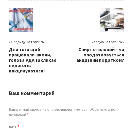
o
er
l
e
o
k
« Предыдущая запись
Следующая запись »
Для того щоб
Спирт етиловий – чи
працювали школи,
оподатковується
голова РДА закликає
акцизним податком?
педагогів
вакцинуватися!
Ваш комментарий
Ваша e-mail адреса не оприлюднюватиметься.
Обов’язкові поля
позначені
*
Ім’я
*