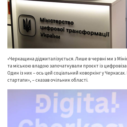
«Черкащина діджиталізується. Лише в червні ми з Мін
та міською владою започаткували проєкт із цифровіза
Один із них – ось цей соціальний коворкінг у Черкасах
стартапи», – сказав очільник області.