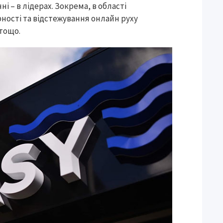
і – в лідерах. Зокрема, в області
ості та відстежування онлайн руху
 тощо.