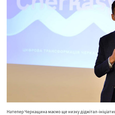
Натепер Черкащина маємо ще низку діджітал-ініціатив