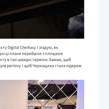
у Digital Cherkasy. І згадую, як
одні ці плани перейшли з площини
єкту в такі швидкі терміни. Бажаю, щоб
рів регіону. І щоб Черкащина стала лідером