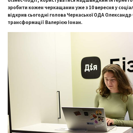
бізнес-події, користуватися надшвидким інтернетом
зробити кожен черкащанин уже з 10 вересня у соціа
відкрив сьогодні голова Черкаської ОДА Олександр С
трансформації Валерією Іонан.