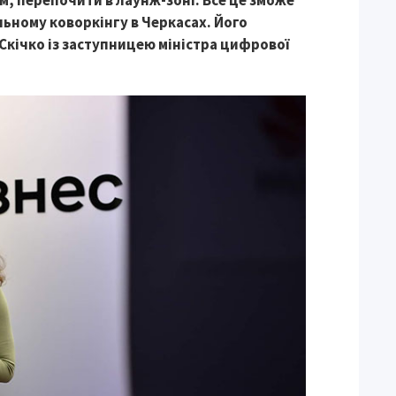
, перепочити в лаунж-зоні. Все це зможе
льному коворкінгу в Черкасах. Його
кічко із
заступницею міністра цифрової