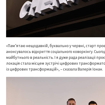
«Пам’ятаю нещодавній, буквально у червні, старт проєкт
анонсувалось відкриття соціального коворкінгу. Сьог
майбутнього в реальність. І я дуже рада реалізації про
локація стала місцем зустрічі цифрових трансформато
із цифрових трансформацій», – сказала Валерія Іонан.