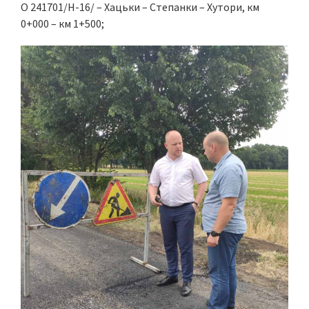
О 241701/Н-16/ – Хацьки – Степанки – Хутори, км
0+000 – км 1+500;