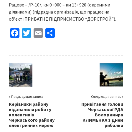
Рацеве – /Р-10/, км 0+000 – км 13+920 (окремими
ділянками) (підрядна організація, що працює на
об’єкті ПРИВАТНЕ ПІДПРИЄМСТВО “ДОРСТРОЙ”).
Fa
T
E
S
ce
wi
m
h
b
tt
ai
ar
o
er
l
e
o
k
« Предыдущая запись
Следующая запись »
Керівники району
Привітання голови
відзначили роботу
Черкаської РДА
колективів
Володимира
Черкаського району
КЛИМЕНКА з Днем
електричних мереж
рибалки