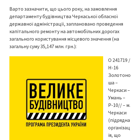
Варто зазначити, що цього року, на замовлення
департаменту будівництва Черкаської обласної
державної адміністрації, заплановано проведення
капітального ремонту на автомобільних дорогах
загального користування місцевого значення (на
загальну суму 35,147 млн. грн.):
О 241719 /
Н-16
Золотоно
ша –
Черкаси –
Умань –
Р-10// – м.
Черкаси
(підрядна
організац
ія, що