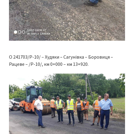
О 241703/Р-10/ – Худяки – Сагунівка – Боровиця –
Рацеве – /Р-10/, км 0+000 – км 13+920.