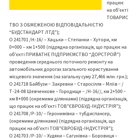
працює
на об’єкті
ТОВАРИС
ТВО З ОБМЕЖЕНОЮ ВІДПОВІДАЛЬНІСТЮ
“БУДСТАНДАРТ ЛТД”);
О 241701 /Н-16/ – Хацьки – Степанки – Хутори, км
0+000 – км 1+500 (підрядна організація, що працює на
об’єкті ПРИВАТНЕ ПІДПРИЄМСТВО “ДОРСТРОЙ”)
проведення середнього поточного ремонту на
автомобільних дорогах загального користування
місцевого значення (на загальну суму 27,466 млн. грн.);
О 241718 Байбузи − Закревки − Старосілля – Мліїв − /
Т-24-08 Шевченкове – Городище − /Н-16//, км 2+500 −
км 8+000 (окремими ділянками) (підрядна організація,
що працює на об’єкті ТОВ”ЄВРОБУД-ІНДУСТРІЯ”);
О 241708 /Р-10/ – Геронимівка – тубдиспансер,
(окремими ділянками) (підрядна організація, що
працює на об’єкті ТОВ”ЄВРОБУД-ІНДУСТРІЯ”);
О 241703 /Р-10/ – Худяки – Сагунівка – Боровиця –