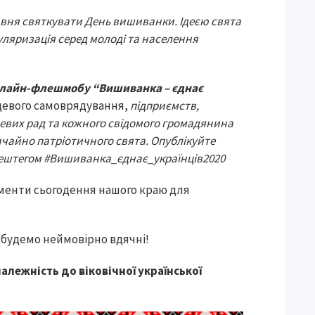
авня святкувати День вишиванки. Ідеєю свята
пуляризація серед молоді та населення
лайн-флешмобу
“Вишиванка – єднає
цевого самоврядування,
підприємств,
сцевих рад та кожного свідомого громадянина
ичайно патріотичного свята.
Опублікуйте
хештегом
#
Вишиванка_єднає_українців2020
оменти сьогодення нашого краю для
 будемо неймовірно вдячні!
алежність до віковічної української