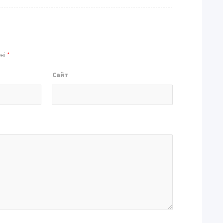
ені
*
Сайт