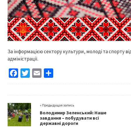
За інформацією сектору культури, молоді та спорту ві
адміністрації.
Fa
T
E
S
ce
wi
m
h
b
tt
ai
ar
o
er
l
e
« Предыдущая запись
o
Володимир Зеленський: Наше
k
завдання – побудувати всі
державні дороги