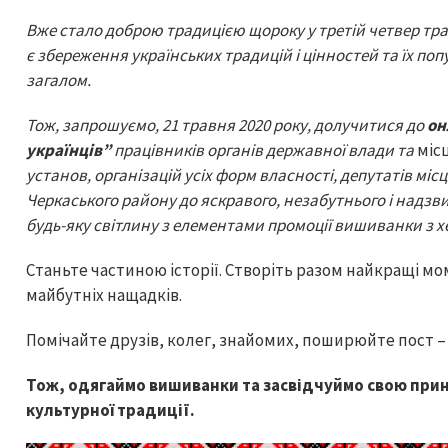
Вже стало доброю традицією щороку у третій четвер тр
є збереження українських традицій і цінностей та їх по
загалом.
Тож, запрошуємо, 21 травня 2020 року, долучитися до
он
українців”
працівників органів державної влади та
міс
установ, організацій усіх форм власності, депутатів мі
Черкаського району до яскравого, незабутнього і надзв
будь-яку світлину з елементами промоції вишиванки з 
Станьте частиною історії. Створіть разом найкращі м
майбутніх нащадків.
Помічайте друзів, колег, знайомих, поширюйте пост –
Тож, одягаймо вишиванки
та
засвідчуймо свою прин
культурної традиції.