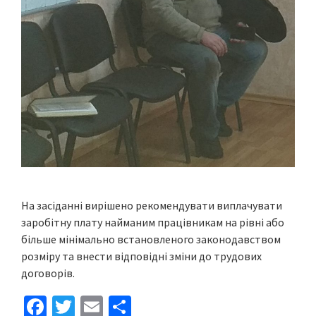
На засіданні вирішено рекомендувати виплачувати
заробітну плату найманим працівникам на рівні або
більше мінімально встановленого законодавством
розміру та внести відповідні зміни до трудових
договорів.
Fa
T
E
S