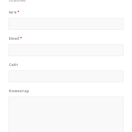
позначені
*
Ім’я
*
Email
*
Сайт
Коментар