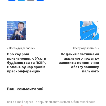
ce
wi
m
h
b
tt
ai
ar
o
er
l
e
o
k
« Предыдущая запись
Следующая запись »
Про кадрові
Подання платниками
призначення, об’єкти
акцизного податку
будівництва та ПСЕР, –
заявки на поповнення
Роман Боднар провів
обсягу залишку
пресконференцію
пального
Ваш комментарий
Ваша e-mail адреса не оприлюднюватиметься.
Обов’язкові поля