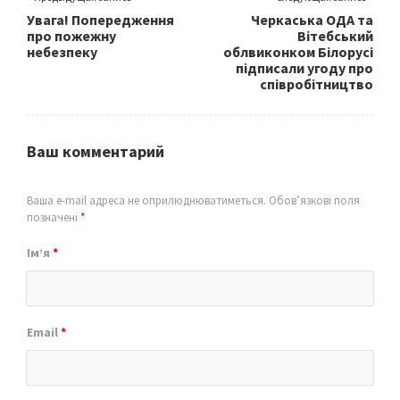
Увага! Попередження
Черкаська ОДА та
про пожежну
Вітебський
небезпеку
облвиконком Білорусі
підписали угоду про
співробітництво
Ваш комментарий
Ваша e-mail адреса не оприлюднюватиметься.
Обов’язкові поля
позначені
*
Ім’я
*
Email
*