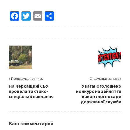
Fa
T
E
S
ce
wi
m
h
b
tt
ai
ar
o
er
l
e
o
k
« Предыдущая запись
Следующая запись »
На Черкащині СБУ
Увага! Оголошено
провела тактико-
конкурс на зайняття
спеціальні навчання
вакантної посади
державної служби
Ваш комментарий