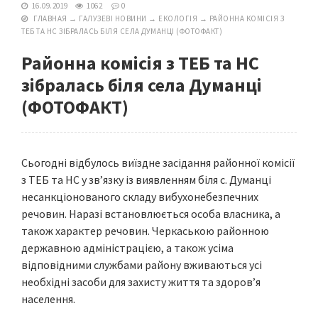
16.09.2019
1062
0
ГЛАВНАЯ
→
ГАЛУЗЕВІ НОВИНИ
→
ЕКОЛОГІЯ
→
РАЙОННА КОМІСІЯ З
ТЕБ ТА НС ЗІБРАЛАСЬ БІЛЯ СЕЛА ДУМАНЦІ (ФОТОФАКТ)
Районна комісія з ТЕБ та НС
зібралась біля села Думанці
(ФОТОФАКТ)
Сьогодні відбулось виїздне засідання районної комісії
з ТЕБ та НС у зв’язку із виявленням біля с. Думанці
несанкціонованого складу вибухонебезпечних
речовин. Наразі встановлюється особа власника, а
також характер речовин. Черкаською районною
державною адміністрацією, а також усіма
відповідними службами району вживаються усі
необхідні засоби для захисту життя та здоров’я
населення.