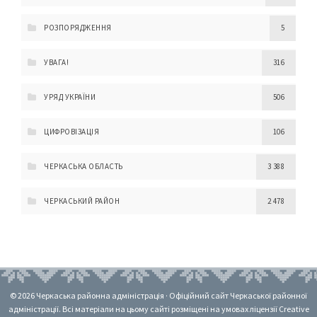
РОЗПОРЯДЖЕННЯ
5
УВАГА!
316
УРЯД УКРАЇНИ
506
ЦИФРОВІЗАЦІЯ
106
ЧЕРКАСЬКА ОБЛАСТЬ
3 388
ЧЕРКАСЬКИЙ РАЙОН
2 478
© 2026 Черкаська районна адміністрація · Офіційний сайт Черкаської районної
адміністрації. Всі матеріали на цьому сайті розміщені на умовах ліцензії Creative