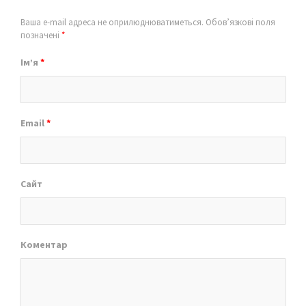
Ваша e-mail адреса не оприлюднюватиметься.
Обов’язкові поля
позначені
*
Ім’я
*
Email
*
Сайт
Коментар