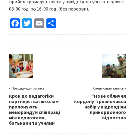
прийом громадян також у вихідні дні: субота-неділя із
08-00 год. по 16-00 год. (без перерви).
Fa
T
E
S
ce
wi
m
h
b
tt
ai
ar
o
er
l
e
o
k
« Предыдущая запись
Следующая запись »
Крок до педагогіки
“Нове обличчя
партнерства: школам
кордону”: розпочався
пропонують
набір у підрозділи
меморандум співпраці
прикордонного
між педагогами,
відомства
батьками та учнями