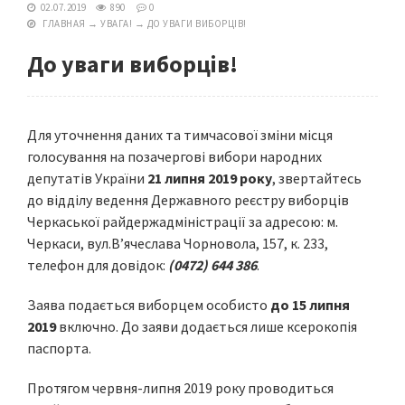
02.07.2019
890
0
ГЛАВНАЯ
→
УВАГА!
→
ДО УВАГИ ВИБОРЦІВ!
До уваги виборців!
Для уточнення даних та тимчасової зміни місця
голосування на позачергові вибори народних
депутатів України
21 липня 2019 року
, звертайтесь
до відділу ведення Державного реєстру виборців
Черкаської райдержадміністрації за адресою: м.
Черкаси, вул.В’ячеслава Чорновола, 157, к. 233,
телефон для довідок:
(0472) 644 386
.
Заява подається виборцем особисто
до 15 липня
2019
включно. До заяви додається лише ксерокопія
паспорта.
Протягом червня-липня 2019 року проводиться