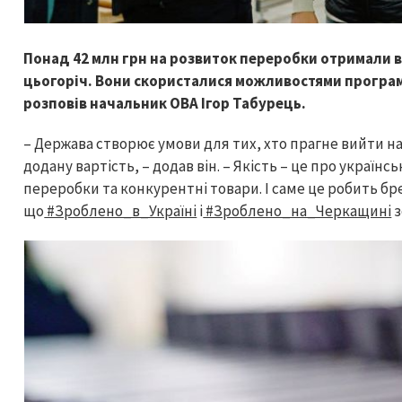
Понад 42 млн грн на розвиток переробки отримали 
цьогоріч. Вони скористалися можливостями програми
розповів начальник ОВА Ігор Табурець.
– Держава створює умови для тих, хто прагне вийти н
додану вартість, – додав він. – Якість – це про українс
переробки та конкурентні товари. І саме це робить бр
що
#Зроблено_в_Україні
і
#Зроблено_на_Черкащині
з