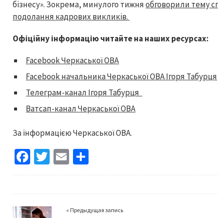
бізнесу». Зокрема, минулого тижня
обговорили тему сп
подолання кадрових викликів.
Офіційну інформацію читайте на наших ресурсах:
Facebook Черкаської ОВА
Facebook начальника Черкаської ОВА Ігоря Табурця
Телеграм-канал Ігоря Табурця
Ватсап-канал Черкаської ОВА
За інформацією Черкаської ОВА.
Fa
T
E
S
ce
wi
m
h
b
tt
ai
ar
o
er
l
e
« Предыдущая запись