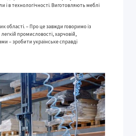
и і в технологічності. Виготовляють меблі
ик області. – Про це завжди говоримо із
, легкій промисловості, харчовій,
ами – зробити українське справді