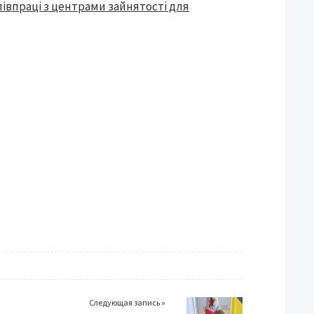
івпраці з центрами зайнятості для
Следующая запись »