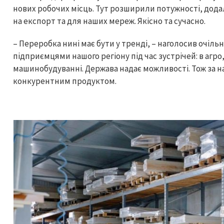
нових робочих місць. Тут розширили потужності, додал
на експорт та для наших мереж. Якісно та сучасно.
– Переробка нині має бути у тренді, – наголосив очільн
підприємцями нашого регіону під час зустрічей: в агро
машинобудуванні. Держава надає можливості. Тож за н
конкурентним продуктом.