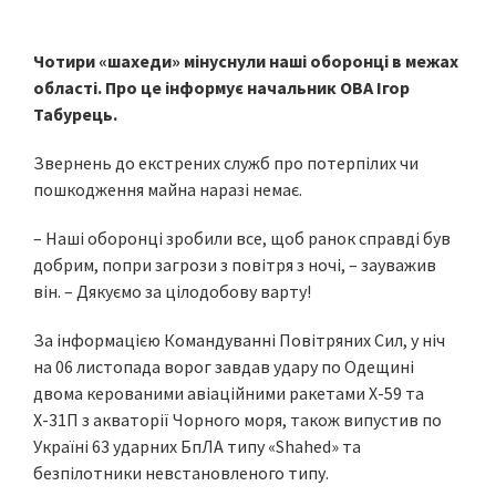
Чотири «шахеди» мінуснули наші оборонці в межах
області. Про це інформує начальник ОВА Ігор
Табурець.
Звернень до екстрених служб про потерпілих чи
пошкодження майна наразі немає.
– Наші оборонці зробили все, щоб ранок справді був
добрим, попри загрози з повітря з ночі, – зауважив
він. – Дякуємо за цілодобову варту!
За інформацією Командуванні Повітряних Сил, у ніч
на 06 листопада ворог завдав удару по Одещині
двома керованими авіаційними ракетами Х-59 та
Х-31П з акваторії Чорного моря, також випустив по
Україні 63 ударних БпЛА типу «Shahed» та
безпілотники невстановленого типу.