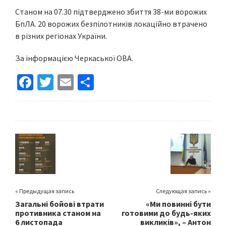
Станом на 07.30 підтверджено збиття 38-ми ворожих
БпЛА. 20 ворожих безпілотників локаційно втрачено
в різних регіонах України.
За інформацією Черкаської ОВА.
Fa
T
E
S
ce
wi
m
h
b
tt
ai
ar
o
er
l
e
o
k
« Предыдущая запись
Следующая запись »
Загальні бойові втрати
«Ми повинні бути
противника станом на
готовими до будь-яких
6 листопада
викликів», – Антон