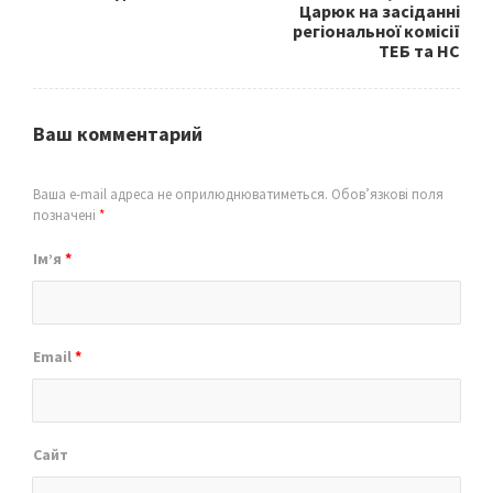
Царюк на засіданні
регіональної комісії
ТЕБ та НС
Ваш комментарий
Ваша e-mail адреса не оприлюднюватиметься.
Обов’язкові поля
позначені
*
Ім’я
*
Email
*
Сайт