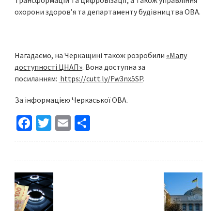
трансформацій та цифровізації, а також управління
охорони здоров’я та департаменту будівництва ОВА.
Нагадаємо, на Черкащині також розробили
«Мапу
доступності ЦНАП»
. Вона доступна за
посиланням:
https://cutt.ly/Fw3nx5SP
.
За інформацією Черкаської ОВА.
Fa
T
E
S
ce
wi
m
h
b
tt
ai
ar
o
er
l
e
o
k