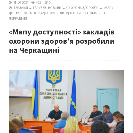
31.10.2024
423
0
ГЛАВНАЯ
→
ГАЛУЗЕВІ НОВИНИ
→
ОХОРОНА ЗДОРОВ'Я
→
«МАПУ
ДОСТУПНОСТІ» ЗАКЛАДІВ ОХОРОНИ ЗДОРОВ’Я РОЗРОБИЛИ НА
ЧЕРКАЩИНІ
«Мапу доступності» закладів
охорони здоров’я розробили
на Черкащині