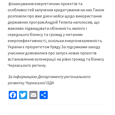
фінансування енергетичних проектів та
особливостей залучення кредитування на них.Також
розповіли про вже діючі кейси щодо використання
державних програм.Андрій Телюпа наголосив, що
важливо підвищувати обізнаність малого і
середнього бізнесу та громад у питаннях
енергоефективності, оскільки енергонезалежність
України є пріоритетом Уряду.За підсумками заходу
учасники домовилися про запуск нових проєктів
встановлення когенерації на рівні громад та бізнесу
Черкаського регіону.
За інформацією Департаменту регіонального
розвитку Черкаської ОДА
Fa
T
E
S
ce
wi
m
h
b
tt
ai
ar