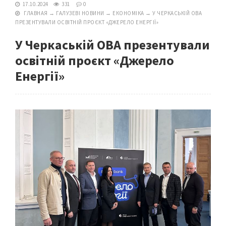
17.10.2024
331
0
ГЛАВНАЯ
→
ГАЛУЗЕВІ НОВИНИ
→
ЕКОНОМІКА
→
У ЧЕРКАСЬКІЙ ОВА
ПРЕЗЕНТУВАЛИ ОСВІТНІЙ ПРОЄКТ «ДЖЕРЕЛО ЕНЕРГІЇ»
У Черкаській ОВА презентували
освітній проєкт «Джерело
Енергії»