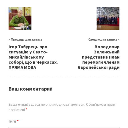
o
er
l
e
o
k
« Предыдущая запись
Следующая запись »
Ігор Табурець про
Володимир
ситуацію у Свято-
Зеленський
Михайлівському
представив План
соборі, що в Черкасах.
перемоги членам
ПРЯМА МОВА
Європейської ради
Ваш комментарий
Ваша e-mail адреса не оприлюднюватиметься.
Обов’язкові поля
позначені
*
Ім’я
*