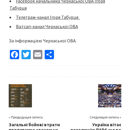
Facebook начальника Черкаської ОВА Ігоря
Табурця
Телеграм-канал Ігоря Табурця
Ватсап-канал Черкаської ОВА
За інформацією Черкаської ОВА.
Fa
T
E
S
ce
wi
m
h
b
tt
ai
ar
o
er
l
e
o
k
« Предыдущая запись
Следующая запись »
Загальні бойові втрати
Україна вітає
противника станом на
резолюцію ПАРЄ щодо