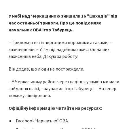
У небі над Черкащиною знищили 16 “шахедів” під
час останньої тривоги. Про це повідомляє
начальник ОВА Ігор Табурець.
– Тривожна ніч із черговими ворожими атаками, –
зазначив він. – Утім під надійним захистом наших
захисників неба. Дякую за роботу!
Він додав, що люди не постраждали.
– У Черкаському районі через падіння уламків ми мали
займання в лісі, – зауважив Ігор Табурець. – Натепер
пожежу ліквідовано.
Офіційну інформацію читайте на ресурсах:
Facebook Черкаської ОВА