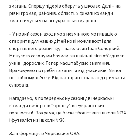
змагань. Спершу лідерів оберуть у школах. Далі – на
рівні громад, районів, області. У фіналі команди
змагатимуться на всеукраїнському рівні.
– У новий сезон входимо з незмінною мотивацією
створити для наших дітей нові можливості для
спортивного розвитку, – наголосив Іван Солодкий. –
Минулого сезону ми бачили, як шкільні ліги об’єднали
учнів і дорослих. Тепер масштабуємо змагання.
Враховуємо потреби та запити від учасників. Ми на
постійному зв’язку. Від нас гарантована підтримка та
супровід.
Нагадаємо, в попередньому сезоні дві черкаські
команди вибороли “бронзу” всеукраїнських
першостей. Зокрема, це баскетболістки зі школи №24
і футзалісти зі школи №30.
За інформацією Черкаської ОВА.