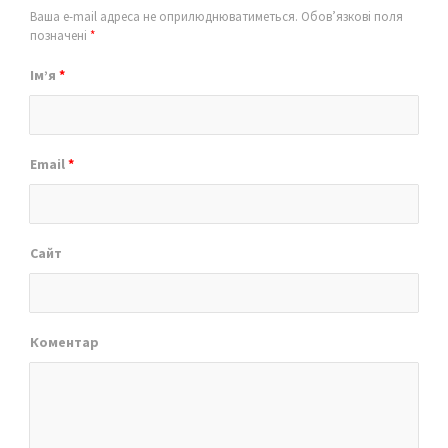
Ваша e-mail адреса не оприлюднюватиметься.
Обов’язкові поля
позначені
*
Ім’я
*
Email
*
Сайт
Коментар