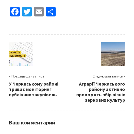
Fa
T
E
S
ce
wi
m
h
b
tt
ai
ar
o
er
l
e
o
k
« Предыдущая запись
Следующая запись »
У Черкаському районі
Аграрії Черкаського
триває моніторинг
району активно
публічних закупівель
проводять збір пізніх
зернових культур
Ваш комментарий