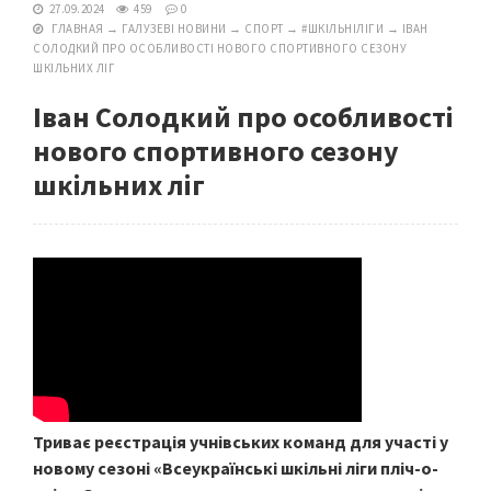
27.09.2024
459
0
ГЛАВНАЯ
→
ГАЛУЗЕВІ НОВИНИ
→
СПОРТ
→
#ШКІЛЬНІЛІГИ
→
ІВАН
СОЛОДКИЙ ПРО ОСОБЛИВОСТІ НОВОГО СПОРТИВНОГО СЕЗОНУ
ШКІЛЬНИХ ЛІГ
Іван Солодкий про особливості
нового спортивного сезону
шкільних ліг
Триває реєстрація учнівських команд для участі у
новому сезоні «Всеукраїнські шкільні ліги пліч-о-