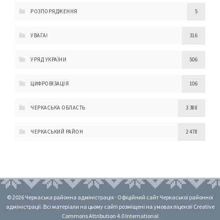
РОЗПОРЯДЖЕННЯ
5
УВАГА!
316
УРЯД УКРАЇНИ
506
ЦИФРОВІЗАЦІЯ
106
ЧЕРКАСЬКА ОБЛАСТЬ
3 388
ЧЕРКАСЬКИЙ РАЙОН
2 478
© 2026 Черкаська районна адміністрація · Офіційний сайт Черкаської районної
адміністрації. Всі матеріали на цьому сайті розміщені на умовах ліцензії Creative
Commons Attribution 4.0 International