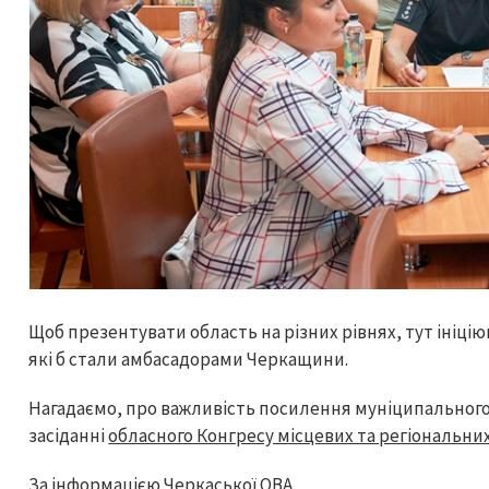
Щоб презентувати область на різних рівнях, тут ініц
які б стали амбасадорами Черкащини.
Нагадаємо, про важливість посилення муніципального
засіданні
обласного Конгресу місцевих та регіональни
За інформацією Черкаської ОВА.