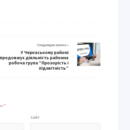
Следующая запись »
У Черкаському районі
продовжує діяльність районна
робоча група “Прозорість і
підзвітність”
ені
*
Сайт