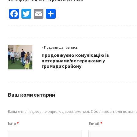
Fa
T
E
S
ce
wi
m
h
b
tt
ai
ar
o
er
l
e
« Предыдущая запись
o
Продовжуємо комунікацію із
k
ветеранами/ветеранками у
громадах району
Ваш комментарий
Ваша e-mail адреса не оприлюднюватиметься.
Обов’язкові поля познач
Ім’я
*
Email
*