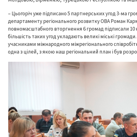
– Цьогоріч уже підписано 5 партнерських угод 3-ма гр
департаменту регіонального розвитку ОВА Роман Карма
повномасштабного вторгнення 6 громад підписали 10 н
більшість таких угод укладають великі міські громади
учасниками міжнародного міжрегіонального співробіт
одна з цілей, з якою наш регіональний план і був розр