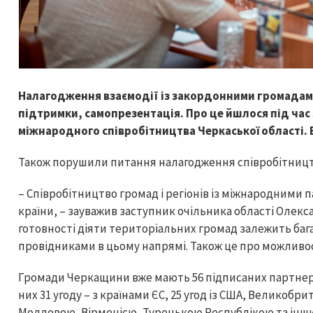
Налагодження взаємодії із закордонними громадами
підтримки, самопрезентація. Про це йшлося під час
міжнародного співробітництва Черкаської області. 
Також порушили питання налагодження співробітницт
– Співробітництво громад і регіонів із міжнародними п
країни, – зауважив заступник очільника області Олекса
готовності діяти територіальних громад залежить ба
провідниками в цьому напрямі. Також це про можливост
Громади Черкащини вже мають 56 підписаних партнер
них 31 угоду – з країнами ЄС, 25 угод із США, Великобр
Молдовою, Вірменією, Турецькою Республікою та інш