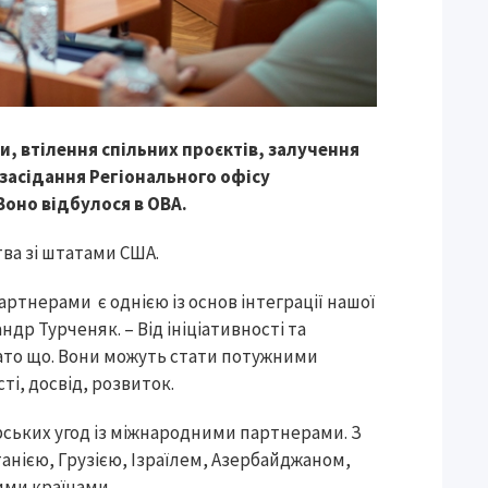
, втілення спільних проєктів, залучення
 засідання Регіонального офісу
Воно відбулося в ОВА.
ва зі штатами США.
артнерами є однією із основ інтеграції нашої
ндр Турченяк. – Від ініціативності та
гато що. Вони можуть стати потужними
і, досвід, розвиток.
ських угод із міжнародними партнерами. З
итанією, Грузією, Ізраїлем, Азербайджаном,
ими країнами.