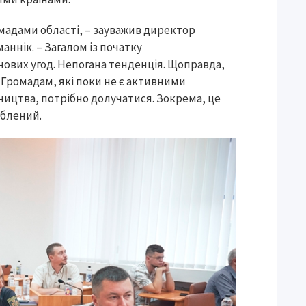
омадами області, – зауважив директор
ннік. – Загалом із початку
ових угод. Непогана тенденція. Щоправда,
. Громадам, які поки не є активними
ництва, потрібно долучатися. Зокрема, це
облений.