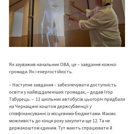
Як зауважив начальник ОВА, це – завдання кожної
громади. Як і енергостійкість.
– Наступне завдання – забезпечувати доступність
освіти у найвіддаленіших громадах, – додав Ігор
Табурець. – 11 шкільних автобусів цьогоріч придбали
на Черкащині коштом держсубвенції у
співфінансуванні із місцевими бюджетами. Маємо
можливість до кінця року закупити ще 12. Та не
держакоштом єдиним. Тут мають спрацювати й