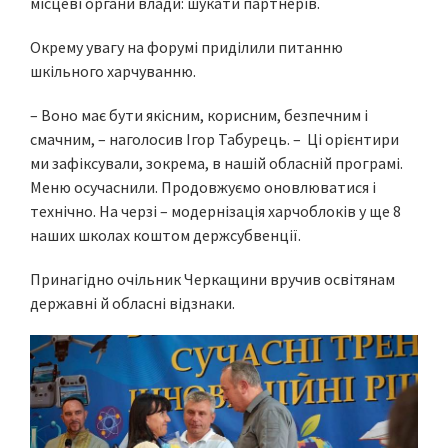
місцеві органи влади: шукати партнерів.
Окрему увагу на форумі приділили питанню
шкільного харчуванню.
– Воно має бути якісним, корисним, безпечним і
смачним, – наголосив Ігор Табурець. – Ці орієнтири
ми зафіксували, зокрема, в нашій обласній програмі.
Меню осучаснили. Продовжуємо оновлюватися і
технічно. На черзі – модернізація харчоблоків у ще 8
наших школах коштом держсубвенції.
Принагідно очільник Черкащини вручив освітянам
державні й обласні відзнаки.