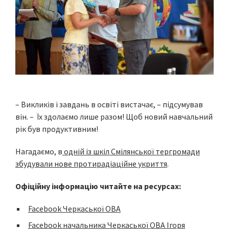
– Викликів і завдань в освіті вистачає, – підсумував
він. – Їх здолаємо лише разом! Щоб новий навчальний
рік був продуктивним!
Нагадаємо, в
одній із шкіл Смілянської тергромади
збудували нове протирадіаційне укриття
.
Офіційну інформацію читайте на ресурсах:
Facebook Черкаської ОВА
Facebook начальника Черкаської ОВА Ігоря