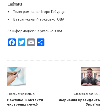
Табурця
Телеграм-канал Ігоря Табурця
Ватсап-канал Черкаської ОВА
За інформацією Черкаської ОВА.
Fa
T
E
S
ce
wi
m
h
b
tt
ai
ar
o
er
l
e
o
k
« Предыдущая запись
Следующая запись »
Важливо! Контакти
Звернення Президента
екстрених служб
України