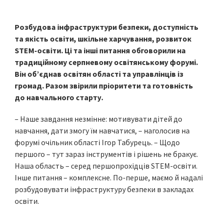
Розбудова інфраструктури безпеки, доступність
та якість освіти, шкільне харчування, розвиток
STEM-освіти. Ці та інші питання обговорили на
традиційному серпневому освітянському форумі.
Він об’єднав освітян області та управлінців із
громад. Разом звірили пріоритети та готовність
до навчального старту.
– Наше завдання незмінне: мотивувати дітей до
навчання, дати змогу їм навчатися, – наголосив на
форумі очільник області Ігор Табурець. – Щодо
першого – тут зараз інструментів і рішень не бракує.
Наша область – серед першопрохідців STEM-освіти.
Інше питання – комплексне. По-перше, маємо й надалі
розбудовувати інфраструктуру безпеки в закладах
освіти.