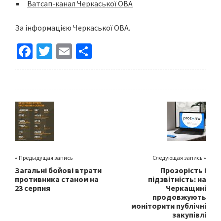
Ватсап-канал Черкаської ОВА
За інформацією Черкаської ОВА.
Fa
T
E
S
ce
wi
m
h
b
tt
ai
ar
o
er
l
e
o
k
« Предыдущая запись
Следующая запись »
Загальні бойові втрати
Прозорість і
противника станом на
підзвітність: на
23 серпня
Черкащині
продовжують
моніторити публічні
закупівлі