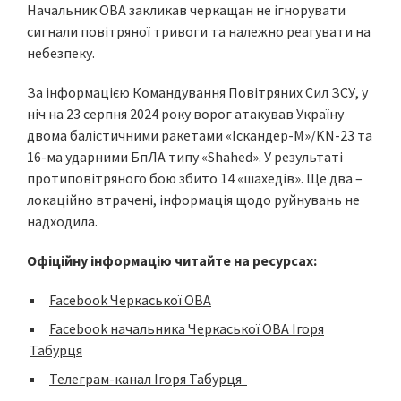
Начальник ОВА закликав черкащан не ігнорувати
сигнали повітряної тривоги та належно реагувати на
небезпеку.
За інформацією Командування Повітряних Сил ЗСУ, у
ніч на 23 серпня 2024 року ворог атакував Україну
двома балістичними ракетами «Іскандер-М»/KN-23 та
16-ма ударними БпЛА типу «Shahed». У результаті
протиповітряного бою збито 14 «шахедів». Ще два –
локаційно втрачені, інформація щодо руйнувань не
надходила.
Офіційну інформацію читайте на ресурсах:
Facebook Черкаської ОВА
Facebook начальника Черкаської ОВА Ігоря
Табурця
Телеграм-канал Ігоря Табурця