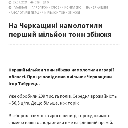
25.07.2024
399
0
ГЛАВНАЯ
→
АГРОПРОМИСЛОВИЙ КОМПЛЕКС
→
НА ЧЕРКАЩИНІ
НАМОЛОТИЛИ ПЕРШИЙ МІЛЬЙОН ТОНН ЗБІЖЖЯ
На Черкащині намолотили
перший мільйон тонн збіжжя
Перший мільйон тонн збіжжя намолотили аграрії
області. Про це повідомив очільник Черкащини
Ігор Табурець.
Уже обробили 209 тис. га полів. Середня врожайність
– 56,5 ц/га. Дещо більше, ніж торік.
Зі збором озимої та ярої пшениці, гороху, озимого
ячменю наші господарники вже на фінішній прямій.