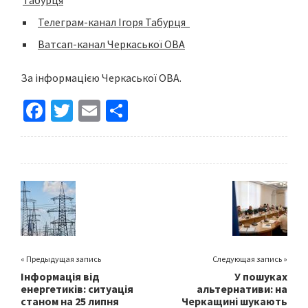
Табурця
Телеграм-канал Ігоря Табурця
Ватсап-канал Черкаської ОВА
За інформацією Черкаської ОВА.
Fa
T
E
S
ce
wi
m
h
b
tt
ai
ar
o
er
l
e
o
k
« Предыдущая запись
Следующая запись »
Інформація від
У пошуках
енергетиків: ситуація
альтернативи: на
станом на 25 липня
Черкащині шукають