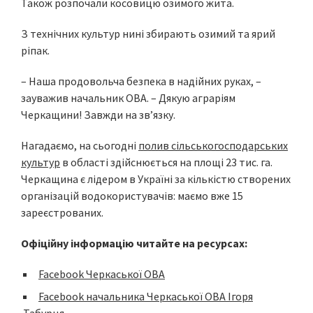
Також розпочали косовицю озимого жита.
З технічних культур нині збирають озимий та ярий
ріпак.
– Наша продовольча безпека в надійних руках, –
зауважив начальник ОВА. – Дякую аграріям
Черкащини! Завжди на зв’язку.
Нагадаємо, на сьогодні
полив сільськогосподарських
культур
в області здійснюється на площі 23 тис. га.
Черкащина є лідером в Україні за кількістю створених
організацій водокористувачів: маємо вже 15
зареєстрованих.
Офіційну інформацію читайте на ресурсах:
Facebook Черкаської ОВА
Facebook начальника Черкаської ОВА Ігоря