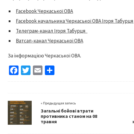
Facebook Черкаської ОВА
Facebook начальника Черкаської ОВА Ігоря Табурця
Телеграм-канал Ігоря Табурця
Ватсап-канал Черкаської ОВА
За інформацією Черкаської ОВА.
Fa
T
E
S
ce
wi
m
h
b
tt
ai
ar
o
er
l
e
« Предыдущая запись
o
Загальні бойові втрати
k
противника станом на 08
травня