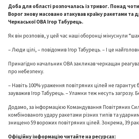
Доба для області розпочалась із тривог. Понад чоти
Ворог знову масовано атакував країну ракетами та 
Черкаської ОВА Ігор Табурець.
Як він розповів, у цей час наші оборонці мінуснули “ш
– Люди цілі, – повідомив Ігор Табурець. – І це найголо
Принагідно начальник ОВА закликав черкащан реагува
про небезпеку.
– Навіть 100% ураження повітряних цілей не гарантує
зауважив Ігор Табурець. – Уламки теж несуть загрозу. Б
Додамо, за інформацією Командування Повітряних Сил З
комбінованого удару ракетами різних типів та удар
знищено 59 ворожих повітряних цілей. Зокрема, 39 раке
Офіційну інформацію читайте на ресурсах: