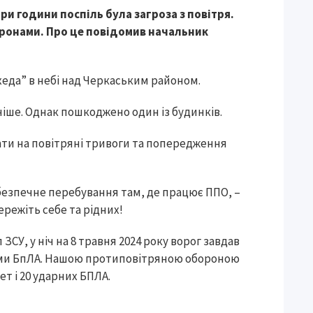
ри години поспіль була загроза з повітря.
дронами. Про це повідомив начальник
ахеда” в небі над Черкаським районом.
вніше. Однак пошкоджено один із будинків.
ти на повітряні тривоги та попередження
 безпечне перебування там, де працює ППО, –
ережіть себе та рідних!
СУ, у ніч на 8 травня 2024 року ворог завдав
ними БпЛА. Нашою протиповітряною обороною
т і 20 ударних БПЛА.