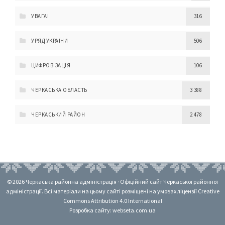
УВАГА!
316
УРЯД УКРАЇНИ
506
ЦИФРОВІЗАЦІЯ
106
ЧЕРКАСЬКА ОБЛАСТЬ
3 388
ЧЕРКАСЬКИЙ РАЙОН
2 478
© 2026 Черкаська районна адміністрація · Офіційний сайт Черкаської районної
адміністрації. Всі матеріали на цьому сайті розміщені на умовах ліцензії Creative
Commons Attribution 4.0 International
Розробка сайту: webseta.com.ua