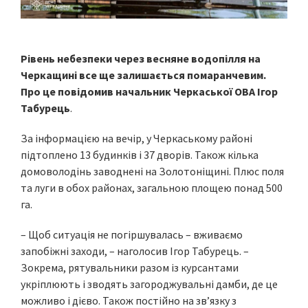
Рівень небезпеки через весняне водопілля на
Черкащині все ще залишається помаранчевим.
Про це повідомив начальник Черкаської ОВА Ігор
Табурець
.
За інформацією на вечір, у Черкаському районі
підтоплено 13 будинків і 37 дворів. Також кілька
домоволодінь заводнені на Золотоніщині. Плюс поля
та луги в обох районах, загальною площею понад 500
га.
– Щоб ситуація не погіршувалась – вживаємо
запобіжні заходи, – наголосив Ігор Табурець. –
Зокрема, рятувальники разом із курсантами
укріплюють і зводять загороджувальні дамби, де це
можливо і дієво. Також постійно на зв’язку з