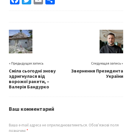
ce
wi
m
h
b
tt
ai
ar
o
er
l
e
o
k
« Предыдущая запись
Следующая запись »
Сміла сьогодні знову
Звернення Президента
здригнулася від
України
ворожої ракети, –
Валерія Бандурко
Ваш комментарий
Ваша e-mail адреса не оприлюднюватиметься.
Обов’язкові поля
позначені
*