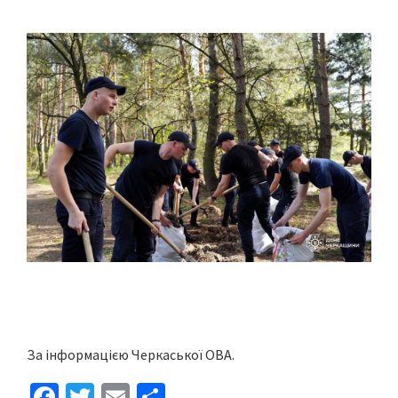
За інформацією Черкаської ОВА.
Fa
T
E
S