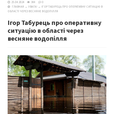
25.04.2024
384
0
ГЛАВНАЯ
→
УВАГА!
→
ІГОР ТАБУРЕЦЬ ПРО ОПЕРАТИВНУ СИТУАЦІЮ В
ОБЛАСТІ ЧЕРЕЗ ВЕСНЯНЕ ВОДОПІЛЛЯ
Ігор Табурець про оперативну
ситуацію в області через
весняне водопілля