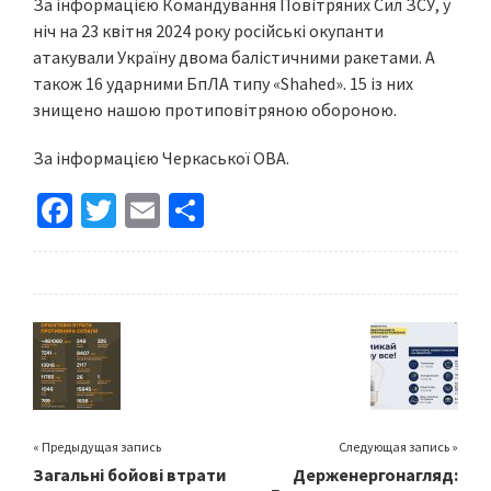
За інформацією Командування Повітряних Сил ЗСУ, у
ніч на 23 квітня 2024 року російські окупанти
атакували Україну двома балістичними ракетами. А
також 16 ударними БпЛА типу «Shahed». 15 із них
знищено нашою протиповітряною обороною.
За інформацією Черкаської ОВА.
Fa
T
E
S
ce
wi
m
h
b
tt
ai
ar
o
er
l
e
o
k
« Предыдущая запись
Следующая запись »
Загальні бойові втрати
Держенергонагляд: