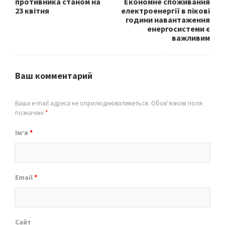
противника станом на
Економне споживання
23 квітня
електроенергії в пікові
години навантаження
енергосистеми є
важливим
Ваш комментарий
Ваша e-mail адреса не оприлюднюватиметься.
Обов’язкові поля
позначені
*
Ім’я
*
Email
*
Сайт