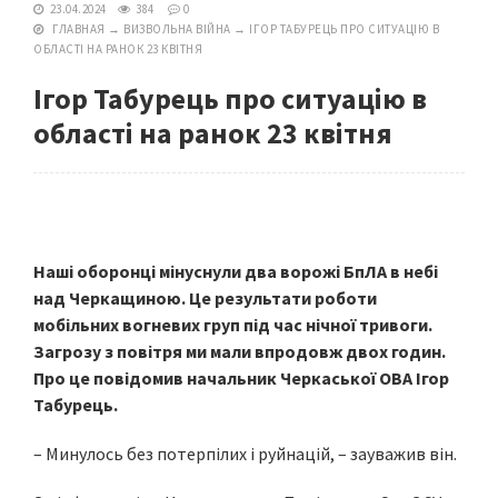
23.04.2024
384
0
ГЛАВНАЯ
→
ВИЗВОЛЬНА ВІЙНА
→
ІГОР ТАБУРЕЦЬ ПРО СИТУАЦІЮ В
ОБЛАСТІ НА РАНОК 23 КВІТНЯ
Ігор Табурець про ситуацію в
області на ранок 23 квітня
Наші оборонці мінуснули два ворожі БпЛА в небі
над Черкащиною. Це результати роботи
мобільних вогневих груп під час нічної тривоги.
Загрозу з повітря ми мали впродовж двох годин.
Про це повідомив начальник Черкаської ОВА Ігор
Табурець.
– Минулось без потерпілих і руйнацій, – зауважив він.