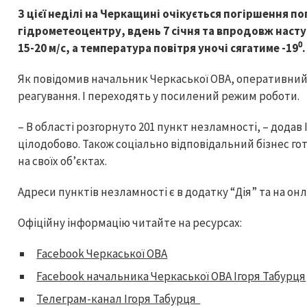
З цієї неділі на Черкащині очікується погіршення п
гідрометеоцентру, вдень 7 січня та впродовж насту
15-20 м/с, а температура повітря уночі сягатиме -19⁰.
Як повідомив начальник Черкаської ОВА, оперативний ш
реагування. І переходять у посилений режим роботи.
– В області розгорнуто 201 пункт незламності, – додав 
цілодобово. Також соціально відповідальний бізнес го
на своїх об’єктах.
Адреси пунктів незламності є в додатку “Дія” та на он
Офіційну інформацію читайте на ресурсах:
Facebook Черкаської ОВА
Facebook начальника Черкаської ОВА Ігоря Табурця
Телеграм-канал Ігоря Табурця