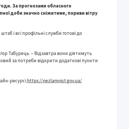
огоди. За прогнозами обласного
пної доби значно сніжитиме, пориви вітру
таб і всі профільні служби готові до
Ігор Табурець. – Відзавтра вони діятимуть
товий за потреби відкрити додаткові пункти
лайн-ресурсі
https://nezlamnist.gov.ua/