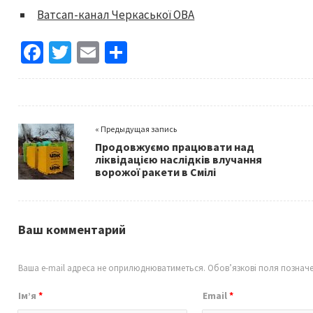
Ватсап-канал Черкаської ОВА
Fa
T
E
S
ce
wi
m
h
b
tt
ai
ar
o
er
l
e
« Предыдущая запись
o
Продовжуємо працювати над
k
ліквідацією наслідків влучання
ворожої ракети в Смілі
Ваш комментарий
Ваша e-mail адреса не оприлюднюватиметься.
Обов’язкові поля познач
Ім’я
*
Email
*