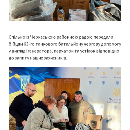
Спільно із Черкаською районною радою передали
бійцям 63-го танкового батальйону чергову допомогу
у вигляді генератора, перчаток та устілок відповідно
до запиту наших захисників.