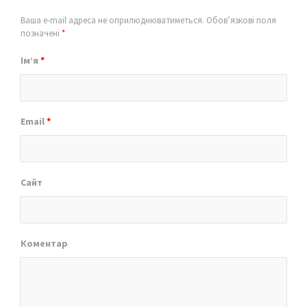
Ваша e-mail адреса не оприлюднюватиметься.
Обов’язкові поля
позначені
*
Ім’я
*
Email
*
Сайт
Коментар