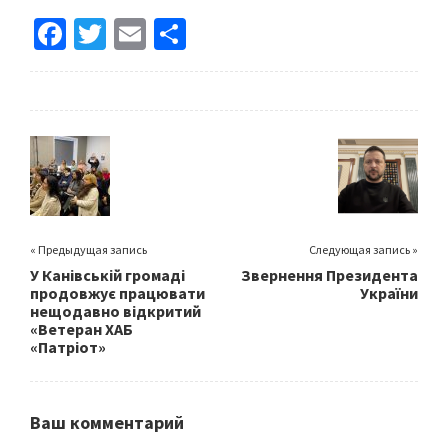
Fa
T
E
S
ce
wi
m
h
b
tt
ai
ar
o
er
l
e
o
k
« Предыдущая запись
Следующая запись »
У Канівській громаді
Звернення Президента
продовжує працювати
України
нещодавно відкритий
«Ветеран ХАБ
«Патріот»
Ваш комментарий