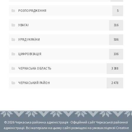
РОЗПОРЯДЖЕННЯ
5
УВАГА!
316
УРЯД УКРАЇНИ
506
ЦИФРОВІЗАЦІЯ
106
ЧЕРКАСЬКА ОБЛАСТЬ
3 388
ЧЕРКАСЬКИЙ РАЙОН
2 478
© 2026 Черкаська районна адміністрація · Офіційний сайт Черкаської районної
адміністрації. Всі матеріали на цьому сайті розміщені на умовах ліцензії Creative