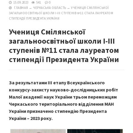
15.09.2023
541
0
ГЛАВНАЯ
→
ЧЕРКАСЬКА ОБЛАСТЬ
→
УЧЕНИЦЯ СМIЛЯНСЬКОЇ
ЗАГАЛЬНООСВІТНЬОЇ ШКОЛИ І-ІІІ СТУПЕНІВ №11 СТАЛА ЛАУРЕАТОМ
СТИПЕНДІЇ ПРЕЗИДЕНТА УКРАЇНИ
Учениця Смiлянської
загальноосвітньої школи І-ІІІ
ступенів №11 стала лауреатом
стипендії Президента України
За результатами ІІІ етапу Всеукраїнського
конкурсу-захисту науково-дослідницьких робіт
Малої академії наук України трьом переможцям
Черкаського територіального відділення МАН
України призначено стипендію Президента
України – 2023 року.