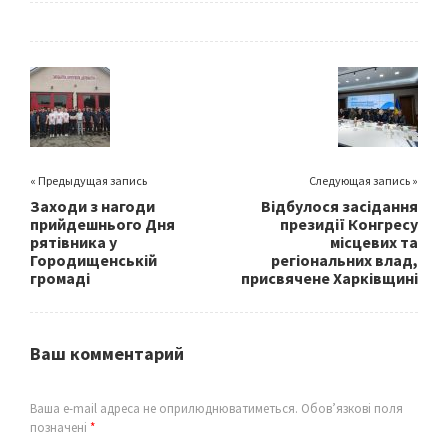
b
tt
ai
ar
o
er
l
e
o
k
« Предыдущая запись
Следующая запись »
Заходи з нагоди
Відбулося засідання
прийдешнього Дня
президії Конгресу
рятівника у
місцевих та
Городищенській
регіональних влад,
громаді
присвячене Харківщині
Ваш комментарий
Ваша e-mail адреса не оприлюднюватиметься.
Обов’язкові поля
позначені
*