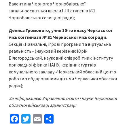
Валентина Чорногор Чорнобаївської
загальноосвітньої школи І-ІІІ ступенів №1
Чорнобаївської селищної ради);
Дениса Громового, учня 10-го класу Черкаської
міської гімназії № 31 Черкаської міської ради
.
Секція «Навчальні, ігрові програми та віртуальна
реальність» (науковий керівник: Юрій
Білогородський, науковий співробітник Інституту
прикладної фізики НАНУ, керівник гуртків
комунального закладу «Черкаський обласний центр
роботи з обдарованими дітьми Черкаської обласної
ради»);
За інформацією Управління освіти і науки Черкаської
обласної військової адміністрації
Fa
T
E
S
ce
wi
m
h