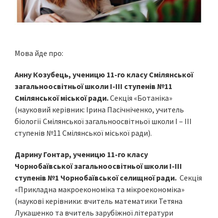
Мова йде про:
Анну Козубець, ученицю 11-го класу Смiлянської
загальноосвітньої школи І-ІІІ ступенів №11
Смiлянської міськoї ради.
Секція «Ботаніка»
(науковий керівник: Ірина Пасічніченко, учитель
біології Смілянської загальноосвітньої школи І – ІІІ
ступенів №11 Смілянської міської ради).
Дарину Гонтар, ученицю 11-го класу
Чорнобаївської загальноосвітньої школи І-ІІІ
ступенів №1 Чорнобаївської селищної ради.
Секція
«Прикладна макроекономіка та мікроекономіка»
(наукові керівники: вчитель математики Тетяна
Лукашенко та вчитель зарубіжної літератури