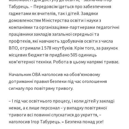
Табурець. – Передовсім ідеться про забезпечення
гаджетами як вчителів, так і дітей. Завдяки
домовленостям Міністерства освіти і науки з
компаніями та організаціями-партнерами педагогічні
працівники закладів загальної середньої та
профтехів, які навчають здобувачів освіти з числа
ВПО, отримали 1 578 ноутбуків. Крім того, за рахунок
місцевих бюджетів придбано 505 одиниць
ком’ютерної техніки. Робота в цьому напрямі триває.
Начальник ОВА наголосив на обов’язковому
дотриманні правил безпеки під час оголошення
сигналу про повітряну тривогу.
– І під час освітнього процесу, і коли дітей у закладі
немає, а є лише персонал – у випадку повітряної
тривоги всі повинні спускатися до укриття, –
наголосив Ігор Табурець.
–
Безпека понад усе!