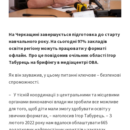
На Черкащині завершується підготовка до старту
навчального року. На сьогодні 97% закладів
освіти регіону можуть працювати у форматі
офлайн. Про це повідомив очільник області Ігор
Табурець на брифінгу в медіацентрі ОВА.
Як він зауважив, у цьому питанні ключове – безпекові
спроможності.
– У тісній координації з центральними та місцевими
органами виконавчої влади ми зробили все можливе
для того, щоб діти мали змогу здобувати освіту у
звичних форматах, – наголосив Ігор Табурець. – З
лютого 2022 року нам вдалося облаштувати 665
додаткових найпростіших укриттів у закладах