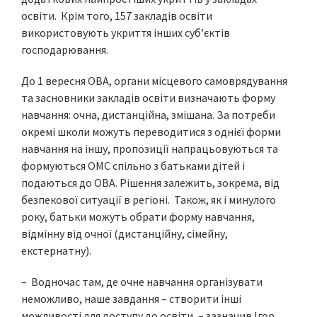
освіти. Крім того, 157 закладів освіти
використовують укриття інших суб’єктів
господарювання.
До 1 вересня ОВА, органи місцевого самоврядування
та засновники закладів освіти визначають форму
навчання: очна, дистанційна, змішана. За потреби
окремі школи можуть переводитися з однієї форми
навчання на іншу, пропозиції напрацьовуються та
формуються ОМС спільно з батьками дітей і
подаються до ОВА. Рішення залежить, зокрема, від
безпекової ситуації в регіоні. Також, як і минулого
року, батьки можуть обрати форму навчання,
відмінну від очної (дистанційну, сімейну,
екстернатну).
– Водночас там, де очне навчання організувати
неможливо, наше завдання – створити інші
можливості для доступу до освіти, – зазначив Ігор