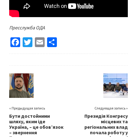
Пресслужба ОДА
Fa
T
E
S
ce
wi
m
h
b
tt
ai
ar
o
er
l
e
o
k
« Предыдущая запись
Следующая запись »
Бути достойними
Президія Конгресу
шляху, яким іде
місцевих та
Україна, – це обовʼязок
регіональних влад
– звернення
почала роботу у